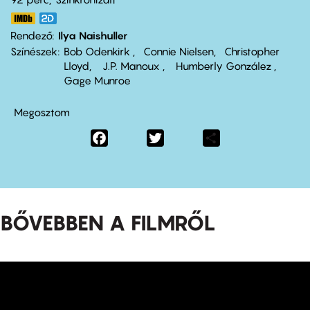
Rendező
Ilya Naishuller
Színészek
Bob Odenkirk
Connie Nielsen
Christopher
Lloyd
J.P. Manoux
Humberly González
Gage Munroe
Megosztom
Facebook
Twitter
Share
BŐVEBBEN A FILMRŐL