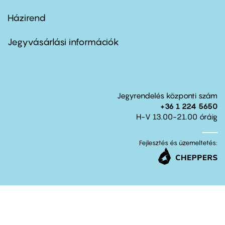
Házirend
Footer
menu
second
Jegyvásárlási információk
Jegyrendelés központi szám
+36 1 224 5650
H-V 13.00-21.00 óráig
Fejlesztés és üzemeltetés: