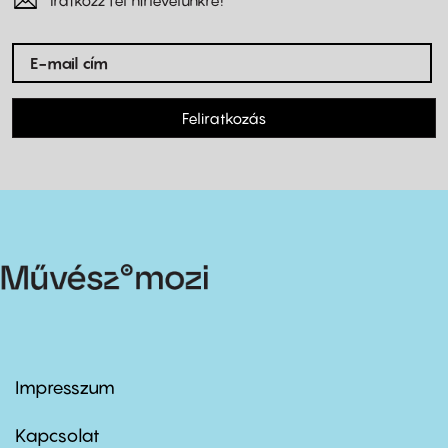
Feliratkozás
Impresszum
Footer
menu
first
Kapcsolat