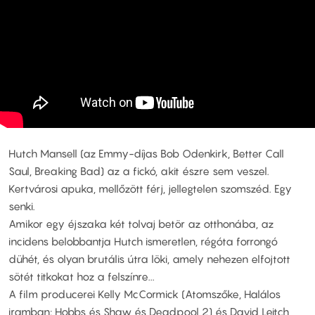
Hutch Mansell (az Emmy-díjas Bob Odenkirk, Better Call
Saul, Breaking Bad) az a fickó, akit észre sem veszel.
Kertvárosi apuka, mellőzött férj, jellegtelen szomszéd. Egy
senki.
Amikor egy éjszaka két tolvaj betör az otthonába, az
incidens belobbantja Hutch ismeretlen, régóta forrongó
dühét, és olyan brutális útra löki, amely nehezen elfojtott
sötét titkokat hoz a felszínre...
A film producerei Kelly McCormick (Atomszőke, Halálos
iramban: Hobbs és Shaw és Deadpool 2) és David Leitch