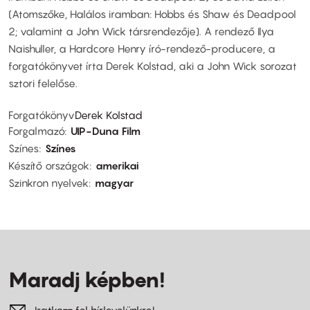
(Atomszőke, Halálos iramban: Hobbs és Shaw és Deadpool
2; valamint a John Wick társrendezője). A rendező Ilya
Naishuller, a Hardcore Henry író-rendező-producere, a
forgatókönyvet írta Derek Kolstad, aki a John Wick sorozat
sztori felelőse.
Forgatókönyv
Derek Kolstad
Forgalmazó
UIP-Duna Film
Színes
Színes
Készítő országok
amerikai
Szinkron nyelvek
magyar
Maradj képben!
Iratkozz fel hírlevelünkre!