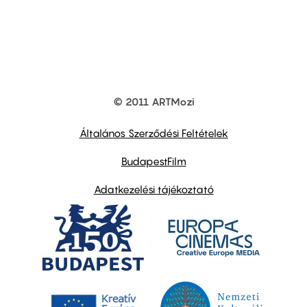
© 2011 ARTMozi
Footer
other
links
Általános Szerződési Feltételek
BudapestFilm
Adatkezelési tájékoztató