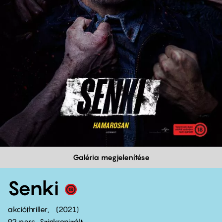
Galéria megjelenítése
Senki
akcióthriller
2021
92 perc,
Szinkronizált