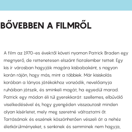
BŐVEBBEN A FILMRŐL
A film az 1970-es évektől követi nyomon Patrick Braden egy
megnyerő, de rettenetesen elszánt fiatalember tetteit. Egy
kis ír városban hagyják magára kisbabaként, s nagyon
korán rájön, hogy más, mint a többiek. Már kisiskolás
korában a lányos játékokhoz vonzódik, nevelőanyja
ruháiban játszik, és sminkeli magát, ha egyedül marad.
Patrick egy módon éli túl gyerekkorát: szellemes, elbűvölő
viselkedésével és, hogy gyengéden visszautasít minden
olyan kísérletet, mely meg szeretné változtatni őt.
Tartásának és eszének köszönhetően vészeli át a nehéz
életkörülményeket, s senkinek és semminek nem hagyja,