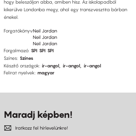
hogy beleszóljon abba, amiben hisz. Az iskolapadból
kikerülve Londonba megy, ahol egy transzvesztita bárban
énekel.
Forgatókönyv
Neil Jordan
Neil Jordan
Neil Jordan
Forgalmazó
SPI
SPI
SPI
Színes
Színes
Készítő országok
ír-angol
ír-angol
ír-angol
Felirat nyelvek
magyar
Maradj képben!
Iratkozz fel hírlevelünkre!