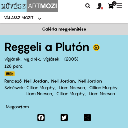
0
Felhasználói
Felhasznál
Nav
Keresés
fiók
fiók
átk
menü
menüje
VÁLASSZ MOZIT!
Moziválasztó
menü
Ugrás
Galéria megjelenítése
a
tartalomra
Reggeli a Plutón
vígjáték
vígjáték
vígjáték
2005
128 perc,
Rendező
Neil Jordan
Neil Jordan
Neil Jordan
Színészek
Cillian Murphy
Liam Neeson
Cillian Murphy
Liam Neeson
Cillian Murphy
Liam Neeson
Megosztom
Facebook
Twitter
Share