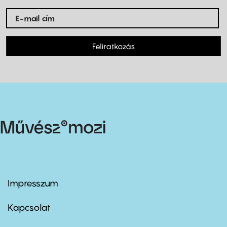
Feliratkozás
Impresszum
Footer
menu
first
Kapcsolat