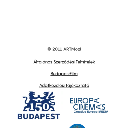
© 2011 ARTMozi
Footer
other
links
Általános Szerződési Feltételek
BudapestFilm
Adatkezelési tájékoztató