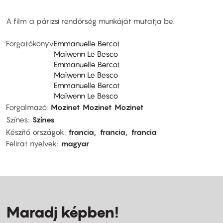
A film a párizsi rendőrség munkáját mutatja be.
Forgatókönyv
Emmanuelle Bercot
Maïwenn Le Besco
Emmanuelle Bercot
Maïwenn Le Besco
Emmanuelle Bercot
Maïwenn Le Besco
Forgalmazó
Mozinet
Mozinet
Mozinet
Színes
Színes
Készítő országok
francia
francia
francia
Felirat nyelvek
magyar
Maradj képben!