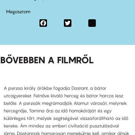
Megosztom
Facebook
Twitter
Share
BŐVEBBEN A FILMRŐL
A perzsa király örökbe fogadja Dastant, a bátor
utcagyereket. Felnőve kiváló herceg és bátor harcos lesz
belőle. A perzsák megtámadják Alamut városát, melynek
hercegnője, Tamina őrzi az idő homokóráját és egy
különleges tőrt, melyek segítségével visszafordítható az idő
kereke. Ám mindez az emberi civilizáció pusztulásával
járna. Dastannak hamarosan menekülnie kell, amikor álnok