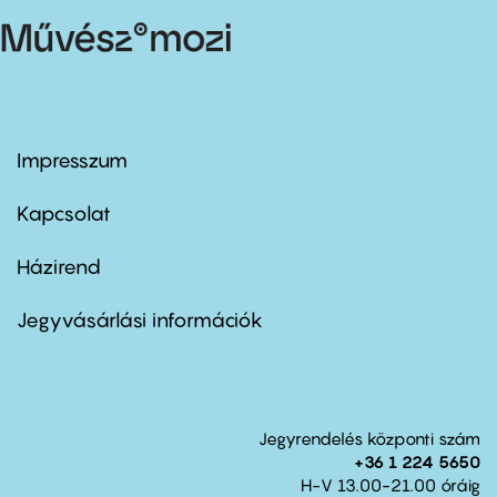
Impresszum
Footer
menu
first
Kapcsolat
Házirend
Footer
menu
second
Jegyvásárlási információk
Jegyrendelés központi szám
+36 1 224 5650
H-V 13.00-21.00 óráig