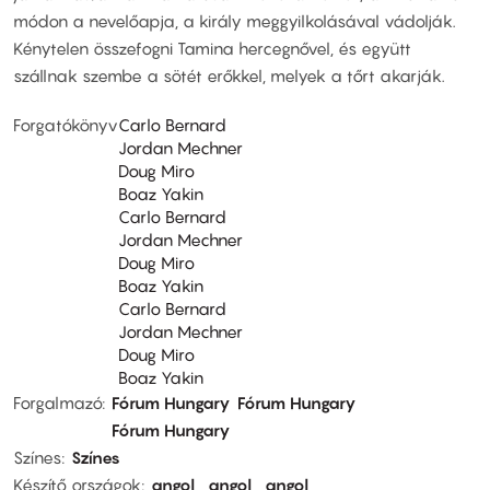
módon a nevelőapja, a király meggyilkolásával vádolják.
Kénytelen összefogni Tamina hercegnővel, és együtt
szállnak szembe a sötét erőkkel, melyek a tőrt akarják.
Forgatókönyv
Carlo Bernard
Jordan Mechner
Doug Miro
Boaz Yakin
Carlo Bernard
Jordan Mechner
Doug Miro
Boaz Yakin
Carlo Bernard
Jordan Mechner
Doug Miro
Boaz Yakin
Forgalmazó
Fórum Hungary
Fórum Hungary
Fórum Hungary
Színes
Színes
Készítő országok
angol
angol
angol