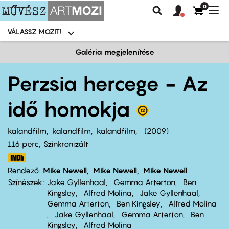
0
Felhasználói
Felhasznál
Nav
Keresés
fiók
fiók
átk
menü
menüje
VÁLASSZ MOZIT!
Moziválasztó
menü
Ugrás
Galéria megjelenítése
a
tartalomra
Perzsia hercege - Az
idő homokja
kalandfilm
kalandfilm
kalandfilm
2009
116 perc,
Szinkronizált
Rendező
Mike Newell
Mike Newell
Mike Newell
Színészek
Jake Gyllenhaal
Gemma Arterton
Ben
Kingsley
Alfred Molina
Jake Gyllenhaal
Gemma Arterton
Ben Kingsley
Alfred Molina
Jake Gyllenhaal
Gemma Arterton
Ben
Kingsley
Alfred Molina