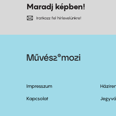
Maradj képben!
Iratkozz fel hírlevelünkre!
Impresszum
Házire
Footer
Foo
menu
me
Kapcsolat
Jegyvá
first
sec