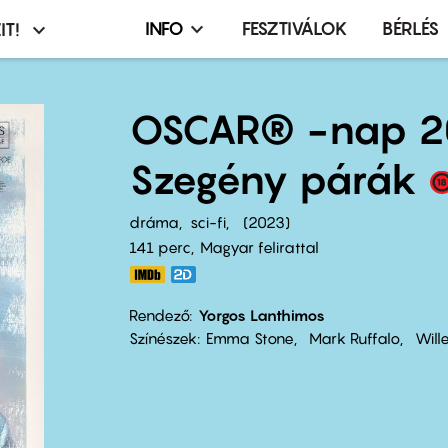
INFO
FESZTIVÁLOK
BÉRLÉS
IT!
Infó,
asztó
esemény,
terembérlés
OSCAR® -nap 2
menü
Szegény párák
dráma
sci-fi
2023
141 perc,
Magyar felirattal
Rendező
Yorgos Lanthimos
Színészek
Emma Stone
Mark Ruffalo
Will