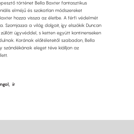
épesztő történet Bella Baxter fantasztikus
seniális elméjű és szokatlan módszereket
axter hozza vissza az életbe. A férfi védelmét
a. Szomjazza a világ dolgait, így elszökik Duncan
züllött ügyvéddel, s ketten együtt kontinenseken
dulnak. Korának előítéleteitől szabadon, Bella
y szándékának eleget téve kiálljon az
ett.
ngol
ír