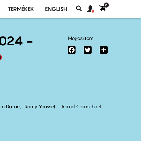
0
Felhasználó
Felhasználói
TERMÉKEK
ENGLISH
fiók
Keresés
fiók
menü
menüje
024 -
Megosztom
Facebook
Twitter
Share
em Dafoe
Ramy Youssef
Jerrod Carmichael