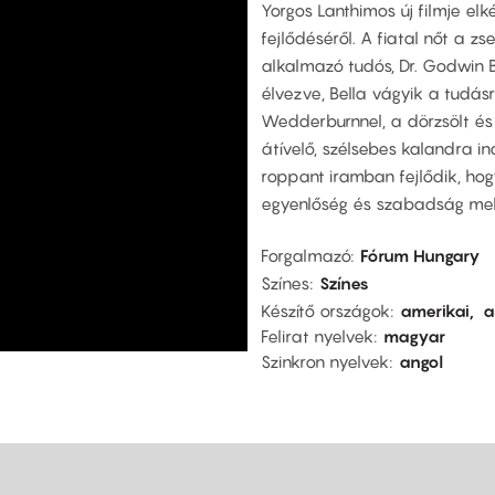
Yorgos Lanthimos új filmje elk
fejlődéséről. A fiatal nőt a z
alkalmazó tudós, Dr. Godwin B
élvezve, Bella vágyik a tudásr
Wedderburnnel, a dörzsölt és 
átívelő, szélsebes kalandra in
roppant iramban fejlődik, hog
egyenlőség és szabadság mell
Forgalmazó
Fórum Hungary
Színes
Színes
Készítő országok
amerikai
a
Felirat nyelvek
magyar
Szinkron nyelvek
angol