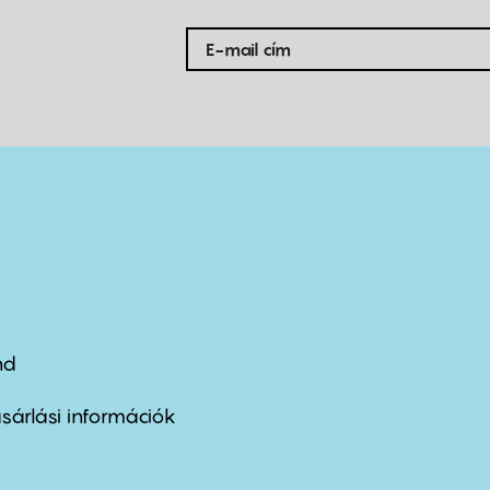
nd
ter
nu
sárlási információk
ond