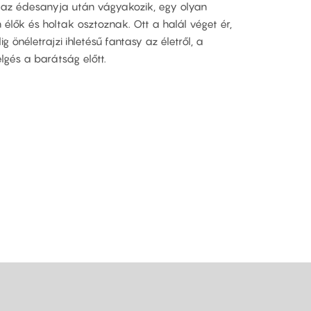
ki az édesanyja után vágyakozik, egy olyan
élők és holtak osztoznak. Ott a halál véget ér,
lig önéletrajzi ihletésű fantasy az életről, a
telgés a barátság előtt.