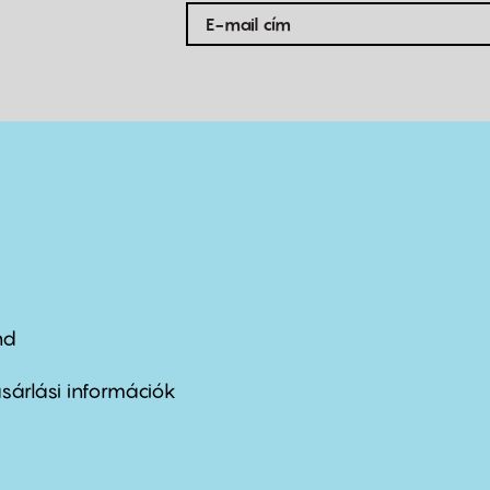
nd
ter
nu
sárlási információk
ond