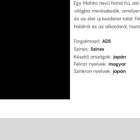
Egy Mahito nevű fiatal fiú, a
világba merészkedik, amelyen 
és az élet új kezdetet talál. Fé
halálról és az alkotásról, tisz
Forgalmazó
ADS
Színes
Színes
Készítő országok
japán
Felirat nyelvek
magyar
Szinkron nyelvek
japán