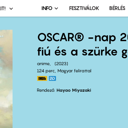
INFO
FESZTIVÁLOK
BÉRLÉS
IT!
Infó,
asztó
esemény,
terembérlés
OSCAR® -nap 2
menü
fiú és a szürke 
anime
2023
124 perc,
Magyar felirattal
Rendező
Hayao Miyazaki