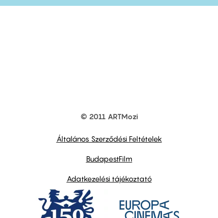
© 2011 ARTMozi
Footer
other
links
Általános Szerződési Feltételek
BudapestFilm
Adatkezelési tájékoztató