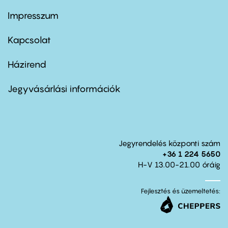
Impresszum
Footer
menu
first
Kapcsolat
Házirend
Footer
menu
second
Jegyvásárlási információk
Jegyrendelés központi szám
+36 1 224 5650
H-V 13.00-21.00 óráig
Fejlesztés és üzemeltetés: