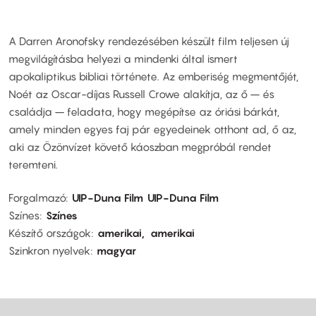
A Darren Aronofsky rendezésében készült film teljesen új
megvilágításba helyezi a mindenki által ismert
apokaliptikus bibliai története. Az emberiség megmentőjét,
Noét az Oscar-díjas Russell Crowe alakítja, az ő – és
családja – feladata, hogy megépítse az óriási bárkát,
amely minden egyes faj pár egyedeinek otthont ad, ő az,
aki az Özönvízet követő káoszban megpróbál rendet
teremteni.
Forgalmazó
UIP-Duna Film
UIP-Duna Film
Színes
Színes
Készítő országok
amerikai
amerikai
Szinkron nyelvek
magyar