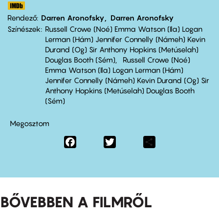
Rendező
Darren Aronofsky
Darren Aronofsky
Színészek
Russell Crowe (Noé) Emma Watson (Ila) Logan
Lerman (Hám) Jennifer Connelly (Námeh) Kevin
Durand (Og) Sir Anthony Hopkins (Metúselah)
Douglas Booth (Sém)
Russell Crowe (Noé)
Emma Watson (Ila) Logan Lerman (Hám)
Jennifer Connelly (Námeh) Kevin Durand (Og) Sir
Anthony Hopkins (Metúselah) Douglas Booth
(Sém)
Megosztom
Facebook
Twitter
Share
BŐVEBBEN A FILMRŐL