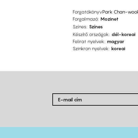
Forgatókönyv
Park Chan-wook,
Forgalmazó
Mozinet
Színes
Színes
Készítő országok
dél-koreai
Felirat nyelvek
magyar
Szinkron nyelvek
koreai