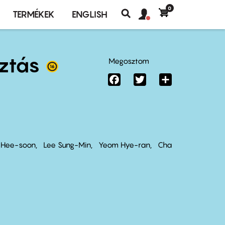
0
Felhasználó
Felhasználói
TERMÉKEK
ENGLISH
fiók
Keresés
fiók
menü
menüje
ztás
Megosztom
Facebook
Twitter
Share
 Hee-soon
Lee Sung-Min
Yeom Hye-ran
Cha