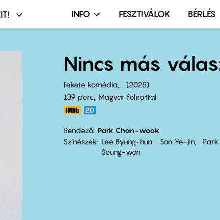
INFO
FESZTIVÁLOK
BÉRLÉS
IT!
Infó,
asztó
esemény,
terembérlés
Nincs más válas
menü
fekete komédia
2025
139 perc,
Magyar felirattal
Rendező
Park Chan-wook
Színészek
Lee Byung-hun
Son Ye-jin
Park
Seung-won