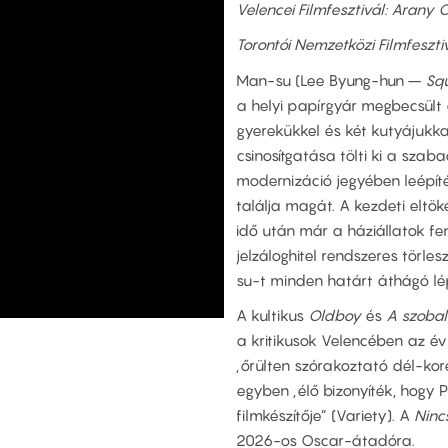
Velencei Filmfesztivál: Arany 
Torontói Nemzetközi Filmfeszti
Man-su (Lee Byung-hun –
Sq
a helyi papírgyár megbecsült d
gyerekükkel és két kutyájukka
csinosítgatása tölti ki a szab
modernizáció jegyében leépít
találja magát. A kezdeti eltök
idő után már a háziállatok fe
jelzáloghitel rendszeres törl
su-t minden határt áthágó lép
A kultikus
Oldboy
és
A szoba
a kritikusok Velencében az év
„őrülten szórakoztató dél-kor
egyben „élő bizonyíték, hogy
filmkészítője” (Variety). A
Ninc
2026-os Oscar-átadóra.