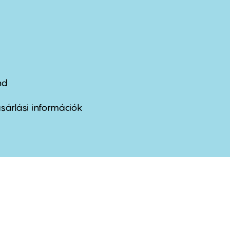
nd
ter
nu
sárlási információk
ond