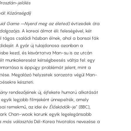
Oroszlán-jelölés
vál: Közönségdíj
uid Game –
Nyerd meg az életed)
évtizedek óta
olgozója. A koreai álmot éli: feleségével, két
l tágas családi házban élnek, ahol a bonsai fák
adidejét. A gyár új tulajdonosa azonban a
ésbe kezd, és kisvártatva Man-su is az utcán
élt munkakeresést kétségbeesés váltja fel: egy
nntartása is éppúgy problémát jelent, mint a
esztése. Megalázó helyzetek sorozata végül Man-
ésekre készteti.
lány
rendezőjének új, éjfekete humorú alkotását
 egyik legjobb filmjeként ünnepelték, amely
eai remekmű, az idei év
Élősködők
-je” (BBC),
 Park Chan-wook korunk egyik legelegánsabb
s más választás
Dél-Korea hivatalos nevezése a