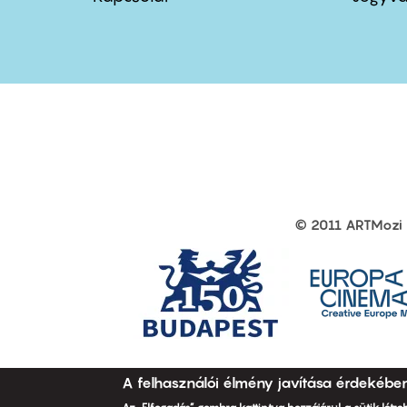
first
sec
© 2011 ARTMozi
Footer
other
links
A felhasználói élmény javítása érdekébe