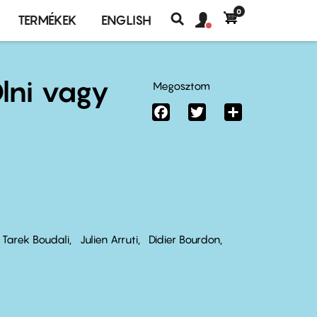
0
Felhasználó
Felhasználói
TERMÉKEK
ENGLISH
fiók
Keresés
fiók
menü
menüje
lni vagy
Megosztom
Facebook
Twitter
Share
Tarek Boudali
Julien Arruti
Didier Bourdon