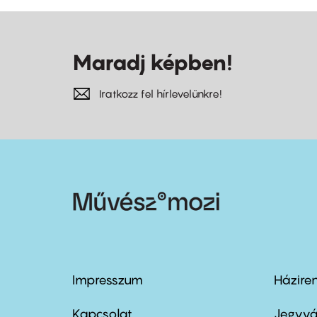
Maradj képben!
Iratkozz fel hírlevelünkre!
Impresszum
Házire
Footer
Foo
menu
me
Kapcsolat
Jegyvá