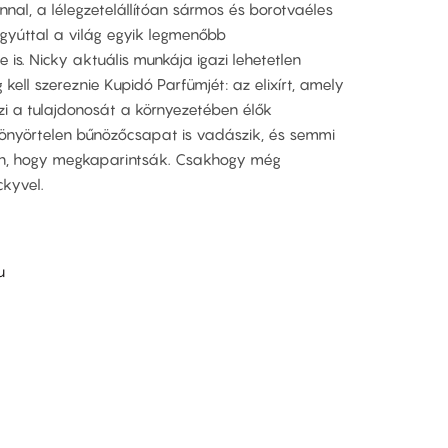
nal, a lélegzetelállítóan sármos és borotvaéles
yúttal a világ egyik legmenőbb
is. Nicky aktuális munkája igazi lehetetlen
ell szereznie Kupidó Parfümjét: az elixírt, amely
szi a tulajdonosát a környezetében élők
önyörtelen bűnözőcsapat is vadászik, és semmi
an, hogy megkaparintsák. Csakhogy még
ckyvel.
u