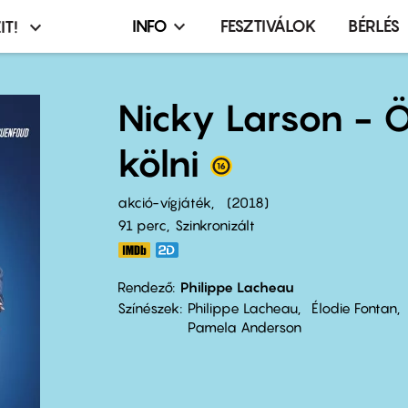
INFO
FESZTIVÁLOK
BÉRLÉS
IT!
Infó,
asztó
esemény,
terembérlés
Nicky Larson - Ö
menü
kölni
akció-vígjáték
2018
91 perc,
Szinkronizált
Rendező
Philippe Lacheau
Színészek
Philippe Lacheau
Élodie Fontan
Pamela Anderson