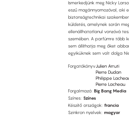
Ismerkedjünk meg Nicky Larson
eszű magánnyomozóval, aki eg
biztonságtechnikai szakembere 
küldetés, amelynek során meg k
ellenállhatatlanul vonzóvá te
szemében. A parfümre több k
sem állíthatja meg őket abb
egyiküknek sem volt dolga Ni
Forgatókönyv
Julien Arruti
Pierre Dudan
Philippe Lachea
Pierre Lacheau
Forgalmazó
Big Bang Media
Színes
Színes
Készítő országok
francia
Szinkron nyelvek
magyar