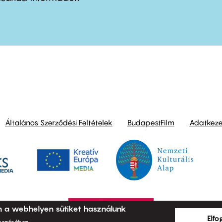
ond
Általános Szerződési Feltételek
BudapestFilm
Adatkezel
n a webhelyen sütiket használunk
Elf