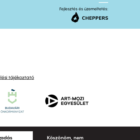
Fejlesztés és üzemeltetés:
ési tájékoztató
ogadás
Köszönöm, nem