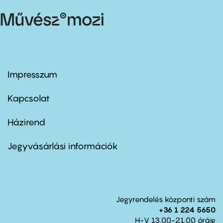
Impresszum
Footer
menu
first
Kapcsolat
Házirend
Footer
menu
second
Jegyvásárlási információk
Jegyrendelés központi szám
+36 1 224 5650
H-V 13.00-21.00 óráig