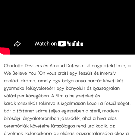
Charlotte Devillers és Arnaud Dufeys első nagyjátékfilmje, a
We Believe You (On vous croit) egy feszült és intenzív
családi dráma, amely egy belga anya harcát követi két
gyermeke felügyeletéért egy bonyolult és igazságtalan
válási per közegében. A film a helyzeteket és
karakterisztikát tekintve is izgalmasan kezeli a feszültséget:
bár a történet szinte teljes egészében a steril, modern
bírósági tárgyalóteremben játszódik, ahol a hivatalos
ceremóniák követelte látszólagos rend uralkodik, az
érzelmek, különösképp az eljárás igazságtalansága okozta