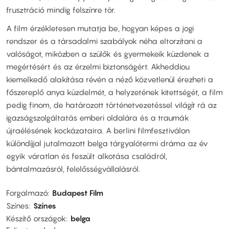
frusztráció mindig felszínre tör.
A film érzékletesen mutatja be, hogyan képes a jogi
rendszer és a társadalmi szabályok néha eltorzítani a
valóságot, miközben a szülők és gyermekeik küzdenek a
megértésért és az érzelmi biztonságért. Akheddiou
kiemelkedő alakítása révén a néző közvetlenül érezheti a
főszereplő anya küzdelmét, a helyzetének kitettségét, a film
pedig finom, de határozott történetvezetéssel világít rá az
igazságszolgáltatás emberi oldalára és a traumák
újraélésének kockázataira. A berlini filmfesztiválon
különdíjjal jutalmazott belga tárgyalótermi dráma az év
egyik váratlan és feszült alkotása családról,
bántalmazásról, felelősségvállalásról.
Forgalmazó
Budapest Film
Színes
Színes
Készítő országok
belga