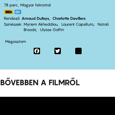
78 perc,
Magyar felirattal
Rendező
Arnaud Dufeys
Charlotte Devillers
Színészek
Myriem Akheddiou
Laurent Capelluto
Natali
Broods
Ulysse Goffin
Megosztom
Facebook
Twitter
Share
BŐVEBBEN A FILMRŐL