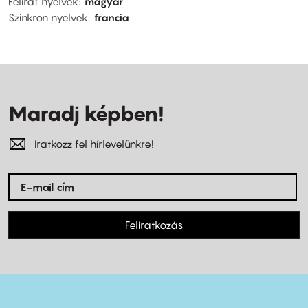
Felirat nyelvek
magyar
Szinkron nyelvek
francia
Maradj képben!
Iratkozz fel hírlevelünkre!
Feliratkozás