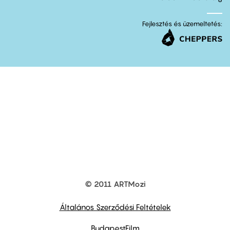
Fejlesztés és üzemeltetés:
© 2011 ARTMozi
Footer
other
links
Általános Szerződési Feltételek
BudapestFilm