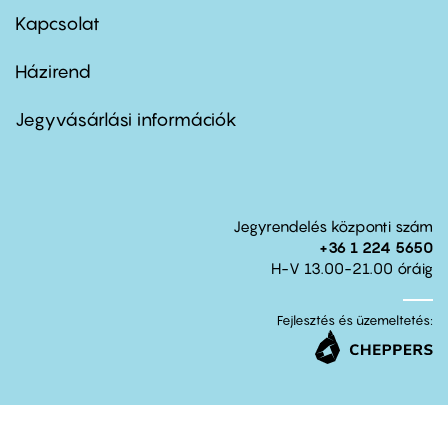
first
Kapcsolat
Házirend
Footer
menu
second
Jegyvásárlási információk
Jegyrendelés központi szám
+36 1 224 5650
H-V 13.00-21.00 óráig
Fejlesztés és üzemeltetés: