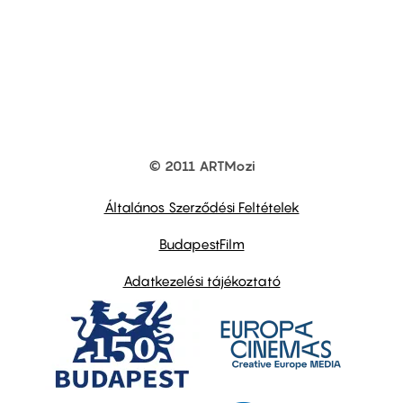
© 2011 ARTMozi
Footer
other
links
Általános Szerződési Feltételek
BudapestFilm
Adatkezelési tájékoztató