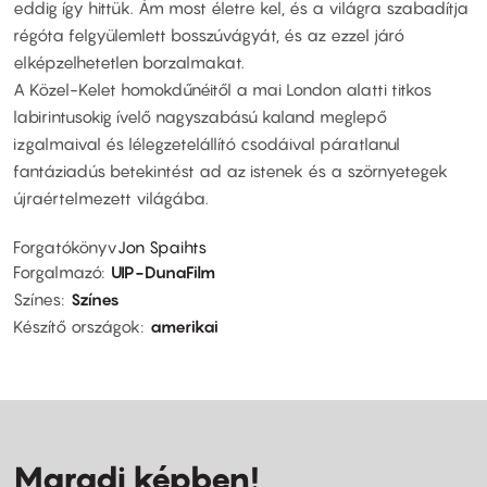
eddig így hittük. Ám most életre kel, és a világra szabadítja
régóta felgyülemlett bosszúvágyát, és az ezzel járó
elképzelhetetlen borzalmakat.
A Közel-Kelet homokdűnéitől a mai London alatti titkos
labirintusokig ívelő nagyszabású kaland meglepő
izgalmaival és lélegzetelállító csodáival páratlanul
fantáziadús betekintést ad az istenek és a szörnyetegek
újraértelmezett világába.
Forgatókönyv
Jon Spaihts
Forgalmazó
UIP-DunaFilm
Színes
Színes
Készítő országok
amerikai
Maradj képben!