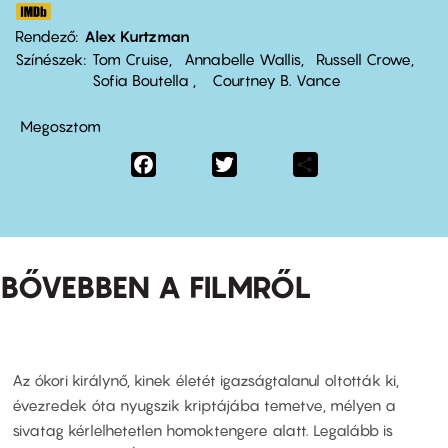
Rendező
Alex Kurtzman
Színészek
Tom Cruise
Annabelle Wallis
Russell Crowe
Sofia Boutella
Courtney B. Vance
Megosztom
Facebook
Twitter
Share
BŐVEBBEN A FILMRŐL
Az ókori királynő, kinek életét igazságtalanul oltották ki,
évezredek óta nyugszik kriptájába temetve, mélyen a
sivatag kérlelhetetlen homoktengere alatt. Legalább is