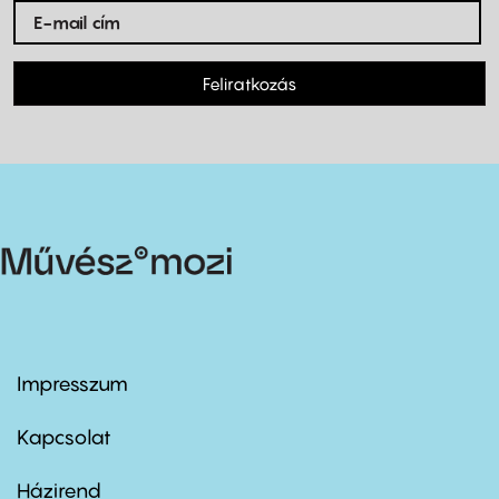
Feliratkozás
Impresszum
Footer
menu
first
Kapcsolat
Házirend
Footer