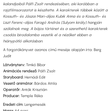
kalandjaiból Pálfi Zsolt rendezésében, aki korábban a
rajzfilmsorozatot is készítette. A karakterek többek között a
Kossuth- és Jászai Mari-díjas Kubik Anna és a Kossuth- és
Liszt Ferenc-díjas Faragó András (Sulyom király) hangján
szólalnak meg. A bájos történet és a szerethető karakterek
csodás birodalomba vezetik el a nézőket ebben a
hiánypótló alkotásban.
A forgatókönyvet azonos című meséje alapján írta: Berg
Judit
Látványterv:
Timkó Bíbor
Animációs rendező:
Pálfi Zsolt
Storyboard:
Hernádi Edit
Vezető animátor:
Bárdos Attila
Operatőr:
Antók Krisztián
Producer:
Temple Réka
Eredeti cím:
Lengemesék
Hossz:
64 perc