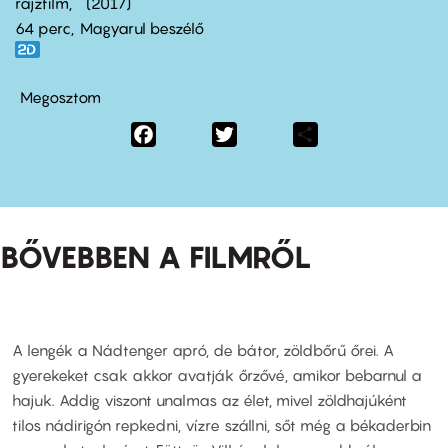
rajzfilm
2017
64 perc,
Magyarul beszélő
Megosztom
Facebook
Twitter
Share
BŐVEBBEN A FILMRŐL
A lengék a Nádtenger apró, de bátor, zöldbőrű őrei. A
gyerekeket csak akkor avatják őrzővé, amikor bebarnul a
hajuk. Addig viszont unalmas az élet, mivel zöldhajúként
tilos nádirigón repkedni, vízre szállni, sőt még a békaderbin