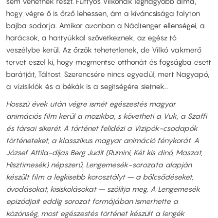
sem vehetnek részt. Füttyös Vilkónak legnagyobb álma,
hogy végre ő is őrző lehessen, ám a kíváncsisága folyton
bajba sodorja. Amikor azonban a Nádtenger ellenségei, a
harácsok, a hattyúkkal szövetkeznek, az egész tó
veszélybe kerül. Az őrzők tehetetlenek, de Vilkó vakmerő
tervet eszel ki, hogy megmentse otthonát és fogságba esett
barátját, Táltost. Szerencsére nincs egyedül, mert Nagyapó,
a vízisiklók és a békák is a segítségére sietnek…
Hosszú évek után végre ismét egészestés magyar
animációs film kerül a mozikba, s követheti a Vuk, a Szaffi
és társai sikerét. A történet felidézi a Vizipók-csodapók
történeteket, a klasszikus magyar animáció fénykorát. A
József Attila-díjas Berg Judit (Rumini, Két kis dinó, Maszat,
Hisztimesék) népszerű, Lengemesék-sorozata alapján
készült film a legkisebb korosztályt – a bölcsődéseket,
óvodásokat, kisiskolásokat – szólítja meg. A Lengemesék
epizódjait eddig sorozat formájában ismerhette a
közönség, most egészestés történet készült a lengék