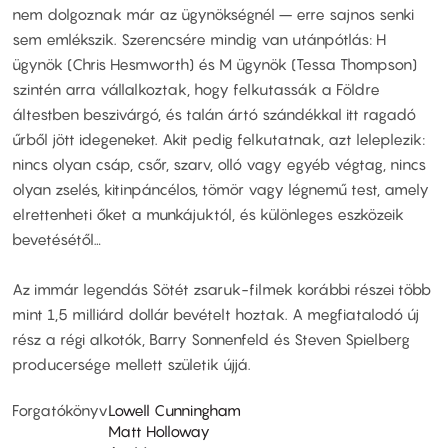
nem dolgoznak már az ügynökségnél – erre sajnos senki
sem emlékszik. Szerencsére mindig van utánpótlás: H
ügynök (Chris Hesmworth) és M ügynök (Tessa Thompson)
szintén arra vállalkoztak, hogy felkutassák a Földre
áltestben beszivárgó, és talán ártó szándékkal itt ragadó
űrből jött idegeneket. Akit pedig felkutatnak, azt leleplezik:
nincs olyan csáp, csőr, szarv, olló vagy egyéb végtag, nincs
olyan zselés, kitinpáncélos, tömör vagy légnemű test, amely
elrettenheti őket a munkájuktól, és különleges eszközeik
bevetésétől…
Az immár legendás Sötét zsaruk-filmek korábbi részei több
mint 1,5 milliárd dollár bevételt hoztak. A megfiatalodó új
rész a régi alkotók, Barry Sonnenfeld és Steven Spielberg
producersége mellett születik újjá.
Forgatókönyv
Lowell Cunningham
Matt Holloway