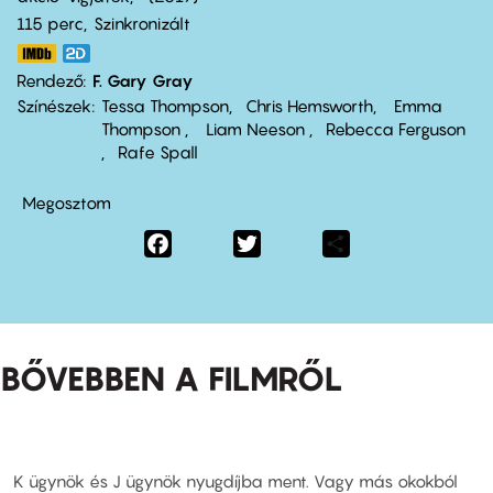
115 perc,
Szinkronizált
Rendező
F. Gary Gray
Színészek
Tessa Thompson
Chris Hemsworth
Emma
Thompson
Liam Neeson
Rebecca Ferguson
Rafe Spall
Megosztom
Facebook
Twitter
Share
BŐVEBBEN A FILMRŐL
K ügynök és J ügynök nyugdíjba ment. Vagy más okokból