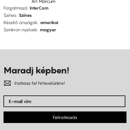
Art Marcum
Forgalmazó
InterCom
Színes
Színes
Készítő országok
amerikai
Szinkron nyelvek
magyar
Maradj képben!
Iratkozz fel hírlevelünkre!
Feliratkozás