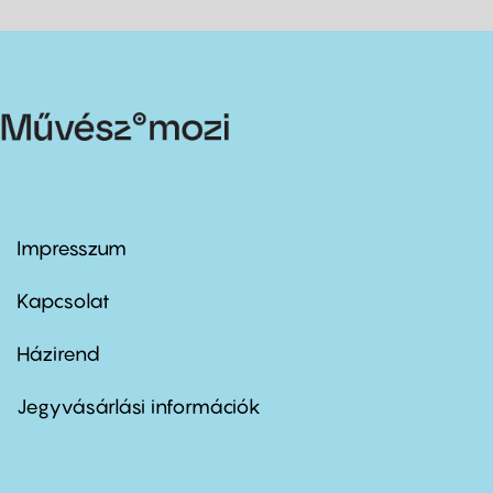
Impresszum
Footer
menu
first
Kapcsolat
Házirend
Footer
menu
second
Jegyvásárlási információk