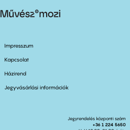
Impresszum
Footer
menu
first
Kapcsolat
Házirend
Footer
menu
second
Jegyvásárlási információk
Jegyrendelés központi szám
+36 1 224 5650