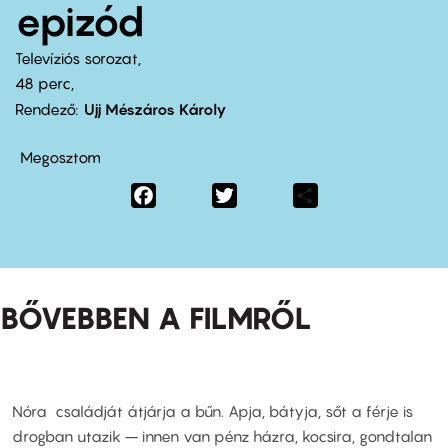
epizód
Televíziós sorozat
48 perc,
Rendező
Ujj Mészáros Károly
Megosztom
Facebook
Twitter
Share
BŐVEBBEN A FILMRŐL
Nóra családját átjárja a bűn. Apja, bátyja, sőt a férje is
drogban utazik – innen van pénz házra, kocsira, gondtalan