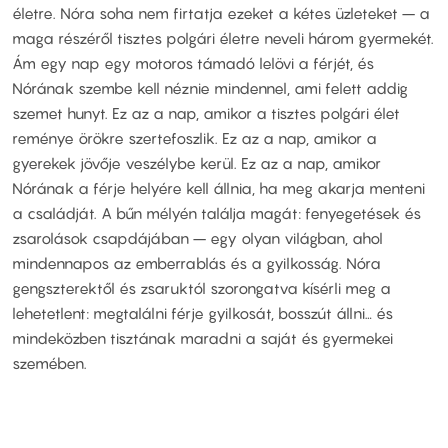
életre. Nóra soha nem firtatja ezeket a kétes üzleteket – a
maga részéről tisztes polgári életre neveli három gyermekét.
Ám egy nap egy motoros támadó lelövi a férjét, és
Nórának szembe kell néznie mindennel, ami felett addig
szemet hunyt. Ez az a nap, amikor a tisztes polgári élet
reménye örökre szertefoszlik. Ez az a nap, amikor a
gyerekek jövője veszélybe kerül. Ez az a nap, amikor
Nórának a férje helyére kell állnia, ha meg akarja menteni
a családját. A bűn mélyén találja magát: fenyegetések és
zsarolások csapdájában – egy olyan világban, ahol
mindennapos az emberrablás és a gyilkosság. Nóra
gengszterektől és zsaruktól szorongatva kísérli meg a
lehetetlent: megtalálni férje gyilkosát, bosszút állni… és
mindeközben tisztának maradni a saját és gyermekei
szemében.