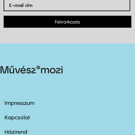
Feliratkozás
Impresszum
Footer
menu
first
Kapcsolat
Házirend
Footer