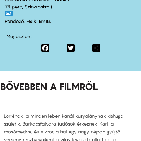
78 perc,
Szinkronizált
Rendező
Heiki Ernits
Megosztom
Facebook
Twitter
Share
BŐVEBBEN A FILMRŐL
Lotténak, a minden lében kanál kutyalánynak kishúga
születik. Barkácsfalvára tudósok érkeznek: Karl, a
mosómedve, és Viktor, a hal egy nagy népdalgyűjtő
verseny résztvevőiként a világ legősibb állatfaja, a