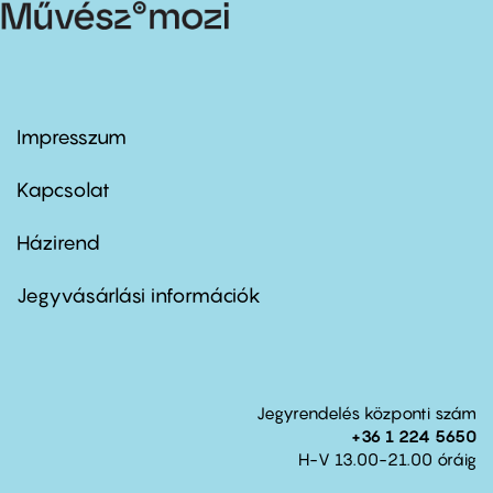
Impresszum
Footer
menu
first
Kapcsolat
Házirend
Footer
menu
second
Jegyvásárlási információk
Jegyrendelés központi szám
+36 1 224 5650
H-V 13.00-21.00 óráig