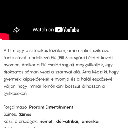
A film egy disztópikus lázálom, ami a süket, szikrázó
fantáziával rendelkező Fiú (Bill Skarsgård) életét követi
nyomon. Amikor a Fiú családtagjait meggyilkolják, egy
titokzatos sámán veszi a szárnyai alá. Arra képzi ki, hogy
gyermeki képzelőerejét elnyomja és a halál eszközévé
váljon, hogy immár felnőttként bosszút állhasson a
gyilkosokon.
Forgalmazó
Prorom Entertainment
Színes
Színes
Készítő országok
német
dél-afrikai
amerikai