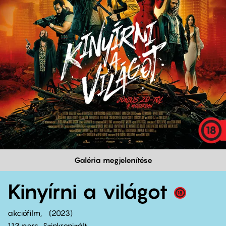
Galéria megjelenítése
Kinyírni a világot
akciófilm
2023
113 perc,
Szinkronizált