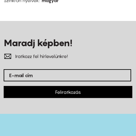
Szinkron nyelvek
magyar
Maradj képben!
Iratkozz fel hírlevelünkre!
Feliratkozás