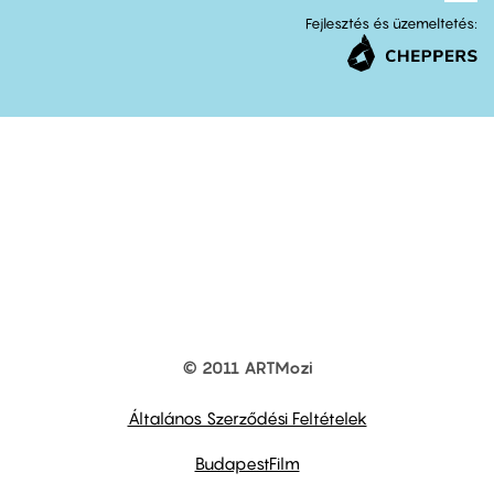
Fejlesztés és üzemeltetés:
© 2011 ARTMozi
Footer
other
links
Általános Szerződési Feltételek
BudapestFilm