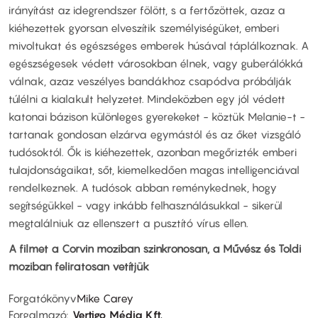
irányítást az idegrendszer fölött, s a fertőzöttek, azaz a
kiéhezettek gyorsan elveszítik személyiségüket, emberi
mivoltukat és egészséges emberek húsával táplálkoznak. A
egészségesek védett városokban élnek, vagy guberálókká
válnak, azaz veszélyes bandákhoz csapódva próbálják
túlélni a kialakult helyzetet. Mindeközben egy jól védett
katonai bázison különleges gyerekeket - köztük Melanie-t -
tartanak gondosan elzárva egymástól és az őket vizsgáló
tudósoktól. Ők is kiéhezettek, azonban megőrizték emberi
tulajdonságaikat, sőt, kiemelkedően magas intelligenciával
rendelkeznek. A tudósok abban reménykednek, hogy
segítségükkel - vagy inkább felhasználásukkal - sikerül
megtalálniuk az ellenszert a pusztító vírus ellen.
A filmet a Corvin moziban szinkronosan, a Művész és Toldi
moziban feliratosan vetítjük
Forgatókönyv
Mike Carey
Forgalmazó
Vertigo Média Kft.