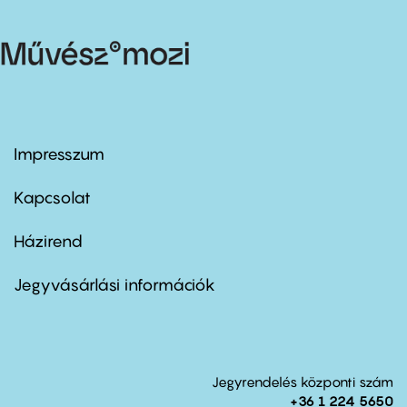
Impresszum
Footer
menu
first
Kapcsolat
Házirend
Footer
menu
second
Jegyvásárlási információk
Jegyrendelés központi szám
+36 1 224 5650