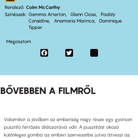
Rendező
Colm McCarthy
Színészek
Gemma Arterton
Glenn Close
Paddy
Considine
Anamaria Marinca
Dominique
Tipper
Megosztom
Facebook
Twitter
Share
BŐVEBBEN A FILMRŐL
Valamikor a jövőben az emberiség nagy része egy gyorsan
pusztító fertőzés áldozatává vált. A pusztítást okozó
különleges gomba az emberi szervezetbe jutva átveszi az