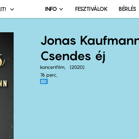
INFO
FESZTIVÁLOK
BÉRLÉS
IT!
Infó,
asztó
esemény,
terembérlés
Jonas Kaufmann
menü
Csendes éj
koncertfilm
2020
76 perc,