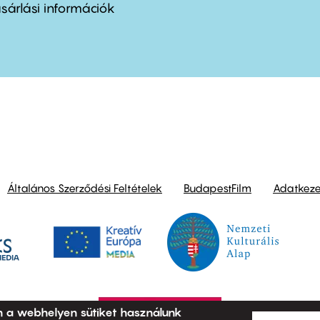
nu
sárlási információk
ond
Általános Szerződési Feltételek
BudapestFilm
Adatkezel
n a webhelyen sütiket használunk