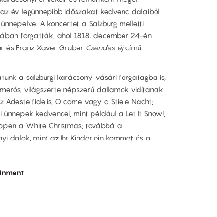
 – az év legünnepibb időszakát kedvenc dalaiból
 ünnepelve. A koncertet a Salzburg melletti
nában forgatták, ahol 1818. december 24-én
hr és Franz Xaver Gruber
Csendes éj
című
atunk a salzburgi karácsonyi vásári forgatagba is,
smerős, világszerte népszerű dallamok vidítanak
z Adeste fidelis, O come vagy a Stiele Nacht;
ünnepek kedvencei, mint például a Let It Snow!,
ppen a White Christmas; továbbá a
 dalok, mint az Ihr Kinderlein kommet és a
ainment