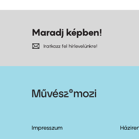
Maradj képben!
Iratkozz fel hírlevelünkre!
Impresszum
Házire
Footer
Foo