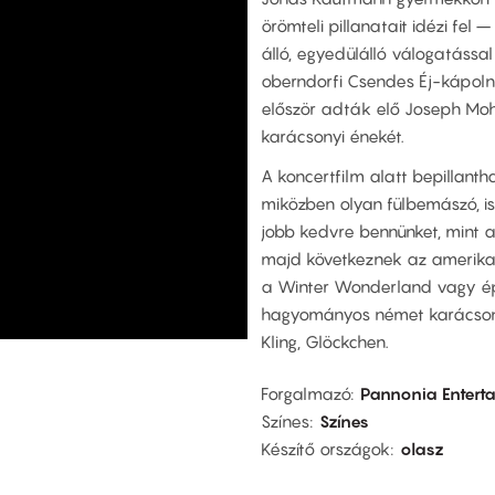
örömteli pillanatait idézi fel
álló, egyedülálló válogatással
oberndorfi Csendes Éj-kápol
először adták elő Joseph Mo
karácsonyi énekét.
A koncertfilm alatt bepillanth
miközben olyan fülbemászó, i
jobb kedvre bennünket, mint a
majd következnek az amerikai 
a Winter Wonderland vagy é
hagyományos német karácsonyi
Kling, Glöckchen.
Forgalmazó
Pannonia Entert
Színes
Színes
Készítő országok
olasz