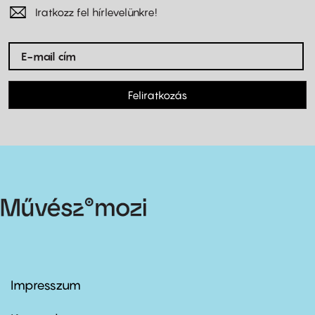
Iratkozz fel hírlevelünkre!
Feliratkozás
Impresszum
Footer
menu
first