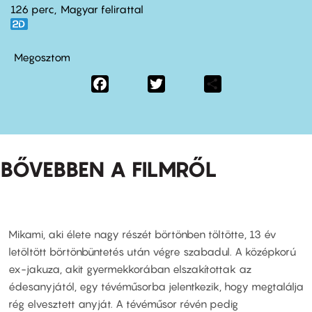
126 perc,
Magyar felirattal
Megosztom
Facebook
Twitter
Share
BŐVEBBEN A FILMRŐL
Mikami, aki élete nagy részét börtönben töltötte, 13 év
letöltött börtönbüntetés után végre szabadul. A középkorú
ex-jakuza, akit gyermekkorában elszakítottak az
édesanyjától, egy tévéműsorba jelentkezik, hogy megtalálja
rég elvesztett anyját. A tévéműsor révén pedig