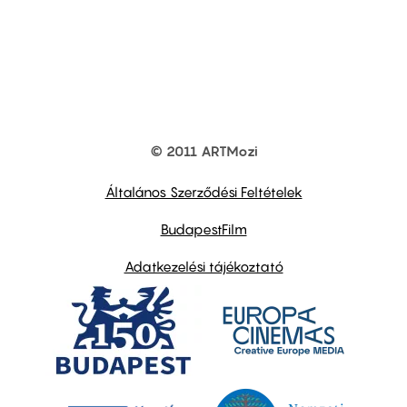
© 2011 ARTMozi
Footer
other
links
Általános Szerződési Feltételek
BudapestFilm
Adatkezelési tájékoztató