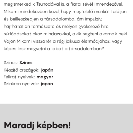
megismerkedik Tsunodával is, a fiatal tévéfilmrendezővel.
Mikami mindeközben küzd, hogy megfelelő munkát találjon
és beilleszkedjen a társadalomba, ám impulzív,
hajthatatlan természete és mélyen gyökerező hite
súrlódásokat okoz mindazokkal, akik segíteni akarnak neki.
Vajon Mikami visszatér a régi jakuza életmódjához, vagy
képes lesz megvetni a lábát a társadalomban?
Színes
Színes
Készítő országok
japán
Felirat nyelvek
magyar
Szinkron nyelvek
japán
Maradj képben!