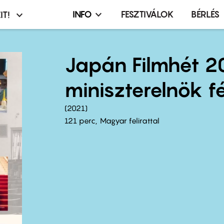
INFO
FESZTIVÁLOK
BÉRLÉS
IT!
Infó,
asztó
esemény,
terembérlés
Japán Filmhét 2
menü
miniszterelnök f
2021
121 perc,
Magyar felirattal