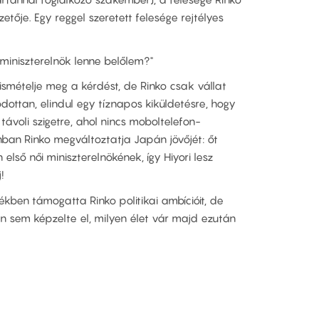
zetője. Egy reggel szeretett felesége rejtélyes
 miniszterelnök lenne belőlem?"
 ismételje meg a kérdést, de Rinko csak vállat
dottan, elindul egy tíznapos kiküldetésre, hogy
ávoli szigetre, ahol nincs moboltelefon-
nban Rinko megváltoztatja Japán jövőjét: őt
lső női miniszterelnökének, így Hiyori lesz
!
tékben támogatta Rinko politikai ambícióit, de
sem képzelte el, milyen élet vár majd ezután