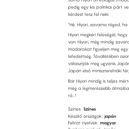
pedig egy kis politikai párt ve
kérdést tesz fel neki:
"Hé. Hiyori, zavarna téged, ha
Hiyori megkéri feleségét, hogy
von. Hiyori, még mindig zavaro
madarakat figyeljen meg egy t
lefedettség. Távollétében azo
választják meg ugyanis Japán e
Japán első miniszterelnöki férj
Bár Hiyori mindig is teljes mér
még a legmerészebb álmaiban 
rá...!
Színes
Színes
Készítő országok
japán
Felirat nyelvek
magyar