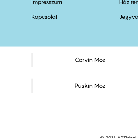
Impresszum
Házire
Footer
Foo
menu
me
Kapcsolat
Jegyvá
first
sec
Corvin Mozi
Puskin Mozi
© 2011 ARTMozi