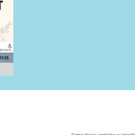
Soma Hiyori ornitológus (madá