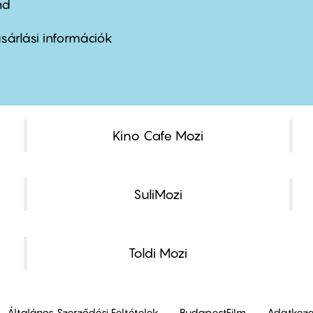
nd
ter
nu
sárlási információk
ond
Kino Cafe Mozi
SuliMozi
Toldi Mozi
Általános Szerződési Feltételek
BudapestFilm
Adatkezel