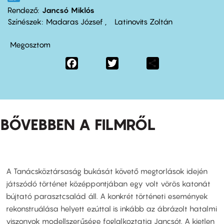
Rendező
Jancsó Miklós
Színészek
Madaras József
Latinovits Zoltán
Megosztom
Facebook
Twitter
Share
BŐVEBBEN A FILMRŐL
A Tanácsköztársaság bukását követő megtorlások idején
játszódó történet középpontjában egy volt vörös katonát
bújtató parasztcsalád áll. A konkrét történeti események
rekonstruálása helyett ezúttal is inkább az ábrázolt hatalmi
viszonyok modellszerűsége foglalkoztatja Jancsót. A kietlen