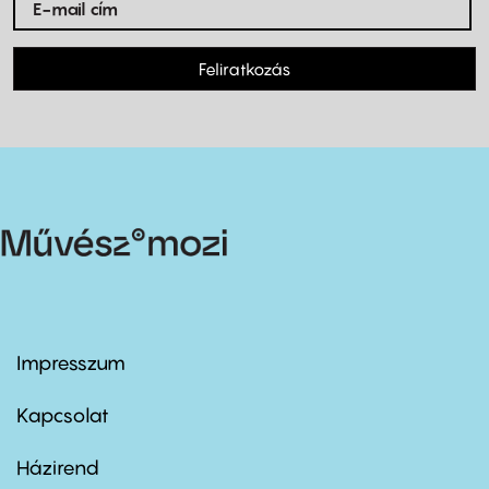
Feliratkozás
Impresszum
Footer
menu
first
Kapcsolat
Házirend
Footer