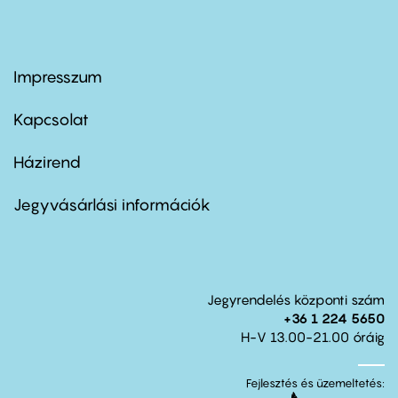
Impresszum
Footer
menu
first
Kapcsolat
Házirend
Footer
menu
second
Jegyvásárlási információk
Jegyrendelés központi szám
+36 1 224 5650
H-V 13.00-21.00 óráig
Fejlesztés és üzemeltetés: