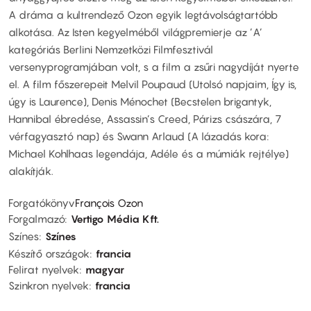
A dráma a kultrendező Ozon egyik legtávolságtartóbb
alkotása. Az Isten kegyelméből világpremierje az ’A’
kategóriás Berlini Nemzetközi Filmfesztivál
versenyprogramjában volt, s a film a zsűri nagydíját nyerte
el. A film főszerepeit Melvil Poupaud (Utolsó napjaim, Így is,
úgy is Laurence), Denis Ménochet (Becstelen brigantyk,
Hannibal ébredése, Assassin’s Creed, Párizs császára, 7
vérfagyasztó nap) és Swann Arlaud (A lázadás kora:
Michael Kohlhaas legendája, Adéle és a múmiák rejtélye)
alakítják.
Forgatókönyv
François Ozon
Forgalmazó
Vertigo Média Kft.
Színes
Színes
Készítő országok
francia
Felirat nyelvek
magyar
Szinkron nyelvek
francia