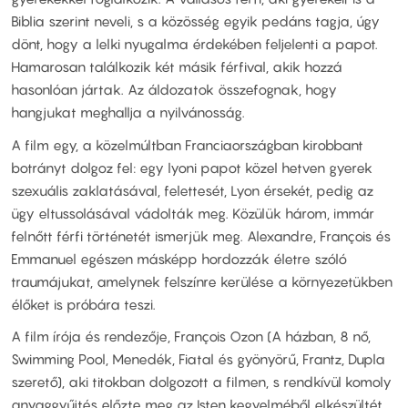
Biblia szerint neveli, s a közösség egyik pedáns tagja, úgy
dönt, hogy a lelki nyugalma érdekében feljelenti a papot.
Hamarosan találkozik két másik férfival, akik hozzá
hasonlóan jártak. Az áldozatok összefognak, hogy
hangjukat meghallja a nyilvánosság.
A film egy, a közelmúltban Franciaországban kirobbant
botrányt dolgoz fel: egy lyoni papot közel hetven gyerek
szexuális zaklatásával, felettesét, Lyon érsekét, pedig az
ügy eltussolásával vádolták meg. Közülük három, immár
felnőtt férfi történetét ismerjük meg. Alexandre, François és
Emmanuel egészen másképp hordozzák életre szóló
traumájukat, amelynek felszínre kerülése a környezetükben
élőket is próbára teszi.
A film írója és rendezője, François Ozon (A házban, 8 nő,
Swimming Pool, Menedék, Fiatal és gyönyörű, Frantz, Dupla
szerető), aki titokban dolgozott a filmen, s rendkívül komoly
anyaggyűjtés előzte meg az Isten kegyelméből elkészültét.