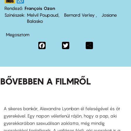
Rendező
François Ozon
Színészek
Melvil Poupaud
Bernard Verley
Josiane
Balasko
Megosztom
Facebook
Twitter
Share
BŐVEBBEN A FILMRŐL
A sikeres bankár, Alexandre Lyonban él feleségével és öt
gyerekével. Egy napon véletlenül rájön, hogy a pap, aki
gyerekkorában szexuálisan zaklatta, még mindig
gyerekekkel foglalkozik. A vallásos férfi, aki gyerekeit is a