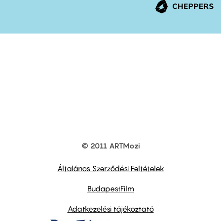
© 2011 ARTMozi
Footer
other
links
Általános Szerződési Feltételek
BudapestFilm
Adatkezelési tájékoztató