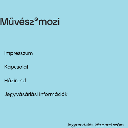
Impresszum
Footer
menu
first
Kapcsolat
Házirend
Footer
menu
second
Jegyvásárlási információk
Jegyrendelés központi szám