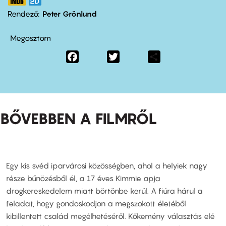
Rendező
Peter Grönlund
Megosztom
Facebook
Twitter
Share
BŐVEBBEN A FILMRŐL
Egy kis svéd iparvárosi közösségben, ahol a helyiek nagy
része bűnözésből él, a 17 éves Kimmie apja
drogkereskedelem miatt börtönbe kerül. A fiúra hárul a
feladat, hogy gondoskodjon a megszokott életéből
kibillentett család megélhetéséről. Kőkemény választás elé