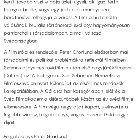
kerül: tovább viszi-e apja üzleti ügyeit, aki igazi férfit
faragna belőle, vagy egy jobb élet reményében
barátnőjével elhagyja a várost. A film a fiú felnőtté
válásának brutális történetéről szól egy hagyományosan
patriarchális társadalomban, a mai, változó
Svédországban.
A film írója és rendezője, Peter Grönlund elsősorban mai
társadalmi és politikai problémákra reflektál filmjeiben.
Számos díjnyertes rövidfilmje után első nagyjátékfilmjével
(Drifters) az ’A’ kategóriás San Sebastian Nemzetközi
Filmfesztiválon nyert különdíjat az elsőfilmes rendezők
kategóriájában. A Góliátot hat kategóriában jelölték a
Svéd Filmakadémia díjára, többek között az év svéd filmje
elismerésére. A film végül négy díjat kapott, s elnyerte a
legjobb színész, forgatókönyv, vágás és zene Guldbagge-
díjait.
Forgatókönyv
Peter Grönlund