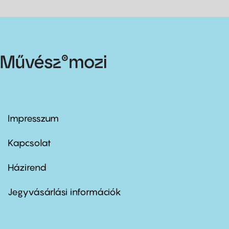
Impresszum
Footer
menu
first
Kapcsolat
Házirend
Footer
menu
second
Jegyvásárlási információk