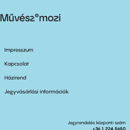
Impresszum
Footer
menu
first
Kapcsolat
Házirend
Footer
menu
second
Jegyvásárlási információk
Jegyrendelés központi szám
+36 1 224 5650