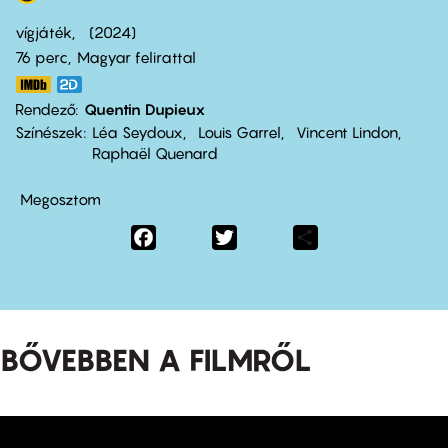
vígjáték
2024
76 perc,
Magyar felirattal
Rendező
Quentin Dupieux
Színészek
Léa Seydoux
Louis Garrel
Vincent Lindon
Raphaël Quenard
Megosztom
Facebook
Twitter
Share
BŐVEBBEN A FILMRŐL