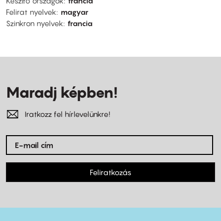
Készítő országok
francia
Felirat nyelvek
magyar
Szinkron nyelvek
francia
Maradj képben!
Iratkozz fel hírlevelünkre!
Feliratkozás