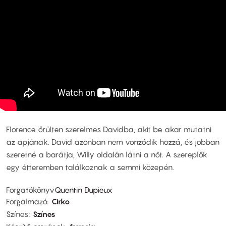
Florence őrülten szerelmes Davidba, akit be akar mutatni
az apjának. David azonban nem vonzódik hozzá, és jobban
szeretné a barátja, Willy oldalán látni a nőt. A szereplők
egy étteremben találkoznak a semmi közepén.
Forgatókönyv
Quentin Dupieux
Forgalmazó
Cirko
Színes
Színes