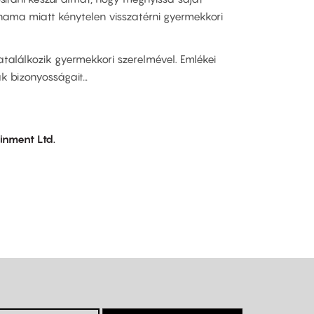
hama miatt kénytelen visszatérni gyermekkori
ratalálkozik gyermekkori szerelmével. Emlékei
ák bizonyosságait…
inment Ltd.