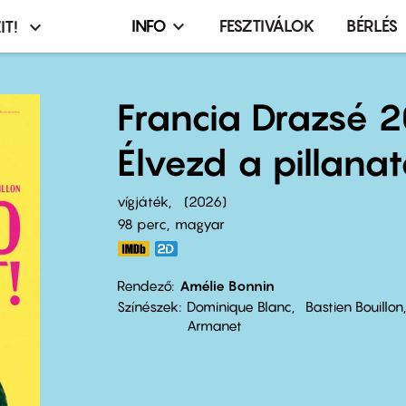
INFO
FESZTIVÁLOK
BÉRLÉS
IT!
Infó,
asztó
esemény,
terembérlés
Francia Drazsé 
menü
Élvezd a pillanat
vígjáték
2026
98 perc,
magyar
Rendező
Amélie Bonnin
Színészek
Dominique Blanc
Bastien Bouillon
Armanet