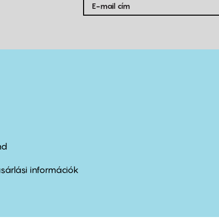
nd
ter
nu
sárlási információk
ond