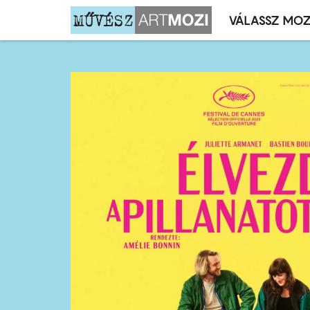
VÁLASSZ MOZ
Mozivál
Ugrás
menü
a
tartalomra