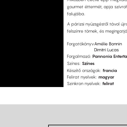
gourmet éttermét, apja szívro
falujába.
A párizsi nyüzsgéstől távol új
felszínre törnek, és megingatj
Forgatókönyv
Amélie Bonnin
Dimitri Lucas
Forgalmazó
Pannonia Enterta
Színes
Színes
Készítő országok
francia
Felirat nyelvek
magyar
Szinkron nyelvek
felirat