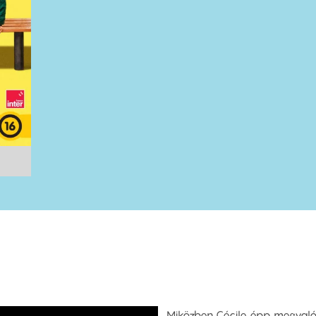
Miközben Cécile épp megvalós