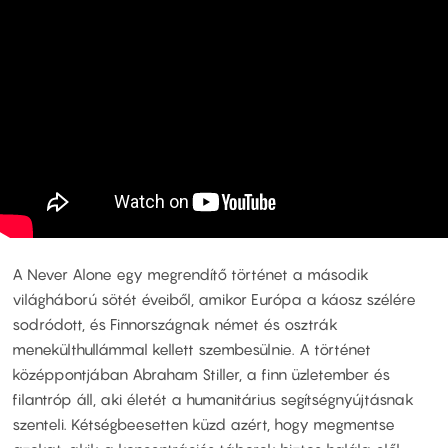
A Never Alone egy megrendítő történet a második
világháború sötét éveiből, amikor Európa a káosz szélére
sodródott, és Finnországnak német és osztrák
menekülthullámmal kellett szembesülnie. A történet
középpontjában Abraham Stiller, a finn üzletember és
filantróp áll, aki életét a humanitárius segítségnyújtásnak
szenteli. Kétségbeesetten küzd azért, hogy megmentse