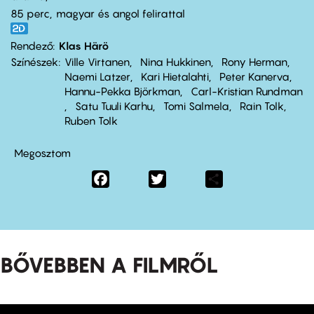
85 perc,
magyar és angol felirattal
Rendező
Klas Härö
Színészek
Ville Virtanen
Nina Hukkinen
Rony Herman
Naemi Latzer
Kari Hietalahti
Peter Kanerva
Hannu-Pekka Björkman
Carl-Kristian Rundman
Satu Tuuli Karhu
Tomi Salmela
Rain Tolk
Ruben Tolk
Megosztom
Facebook
Twitter
Share
BŐVEBBEN A FILMRŐL