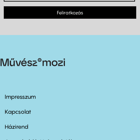
Feliratkozás
Impresszum
Footer
menu
first
Kapcsolat
Házirend
Footer
menu
second