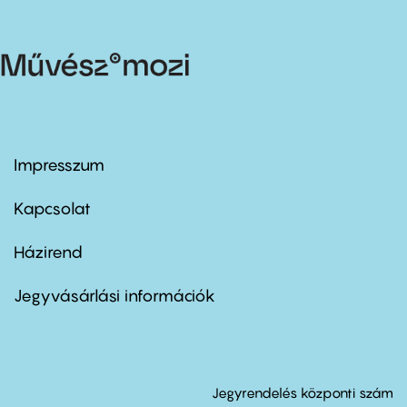
Impresszum
Footer
menu
first
Kapcsolat
Házirend
Footer
menu
second
Jegyvásárlási információk
Jegyrendelés központi szám