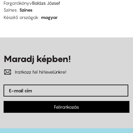
Forgatókönyv
Balázs József
Színes
Színes
Készítő országok
magyar
Maradj képben!
Iratkozz fel hírlevelünkre!
Feliratkozás