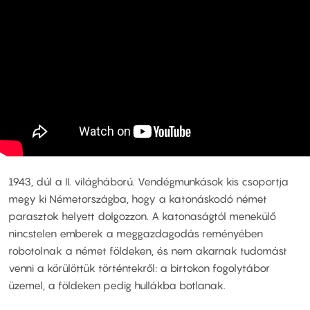
1943, dúl a II. világháború. Vendégmunkások kis csoportja
megy ki Németországba, hogy a katonáskodó német
parasztok helyett dolgozzon. A katonaságtól menekülő
nincstelen emberek a meggazdagodás reményében
robotolnak a német földeken, és nem akarnak tudomást
venni a körülöttük történtekről: a birtokon fogolytábor
üzemel, a földeken pedig hullákba botlanak.