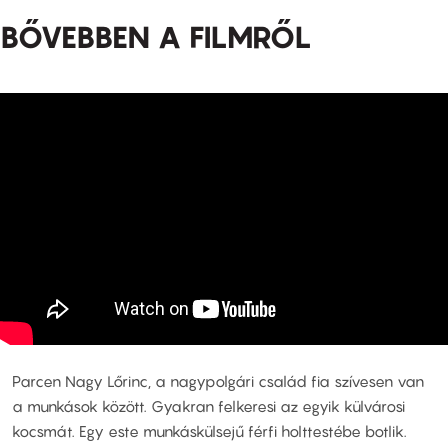
BŐVEBBEN A FILMRŐL
Parcen Nagy Lőrinc, a nagypolgári család fia szívesen van
a munkások között. Gyakran felkeresi az egyik külvárosi
kocsmát. Egy este munkáskülsejű férfi holttestébe botlik.