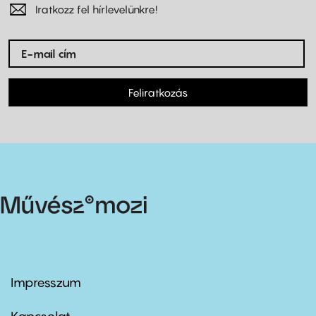
Iratkozz fel hírlevelünkre!
Feliratkozás
Impresszum
Footer
menu
first