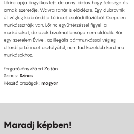
Lőrinc apja öngyilkos lett, de annyi biztos, hogy felesége és
annak szeretője, Wavra tanár is előidézte. Egy dubrovniki
út végleg kiábrándítja Lőrincet családi illúzióiból. Csepelen
munkássztrájk van, Lőrinc együttérzéssel figyeli a
munkásokat, de azok bizalmatlansága nem oldódik. Bár
egy szerelem Évivel, az illegális pártmunkással végleg
elfordítja Lőrincet osztályától, nem tud közelebb kerülni a
munkásokhoz.
Forgatókönyv
Fábri Zoltán
Színes
Színes
Készítő országok
magyar
Maradj képben!