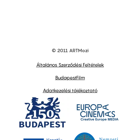
© 2011 ARTMozi
Footer
other
links
Általános Szerződési Feltételek
BudapestFilm
Adatkezelési tájékoztató