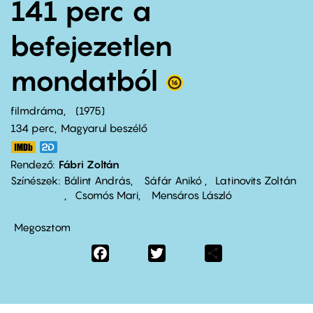
141 perc a
befejezetlen
mondatból
filmdráma
1975
134 perc,
Magyarul beszélő
Rendező
Fábri Zoltán
Színészek
Bálint András
Sáfár Anikó
Latinovits Zoltán
Csomós Mari
Mensáros László
Megosztom
Facebook
Twitter
Share