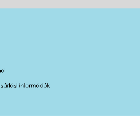
nd
ter
nu
sárlási információk
ond