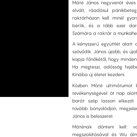
Máté János negyvenöt éves 
elvált, ráadásul pánikbete
raktárházon kell minél gyo
bérlik, és a több ezer dar
Számára a raktár a munkahel
A kényszerű együttlét alatt
szövődik. János újabb, és új
kapja főnőkétől, hogy minden
Ha megteszi, adósság fejébe
Kínába új életet kezdeni.
Közben Máté ultimátumot k
tevékenységével: öt nap alatt
barát szép lassan elkezdi
tovább bonyolódjon, megjele
János is beleszeret.
Máténak dönteni kell: v
megszakításával és Wu álm