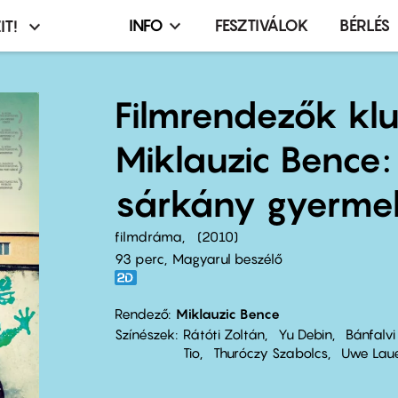
INFO
FESZTIVÁLOK
BÉRLÉS
IT!
Infó,
asztó
esemény,
terembérlés
Filmrendezők kl
menü
Miklauzic Bence:
sárkány gyerme
filmdráma
2010
93 perc,
Magyarul beszélő
Rendező
Miklauzic Bence
Színészek
Rátóti Zoltán
Yu Debin
Bánfalvi
Tio
Thuróczy Szabolcs
Uwe Lau