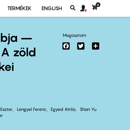
0
Felhasználó
Felhasználói
TERMÉKEK
ENGLISH
fiók
Keresés
fiók
menü
menüje
ubja –
Megosztom
Facebook
Twitter
Share
 A zöld
kei
 Eszter
Lengyel Ferenc
Egyed Attila
Shan Yu
er