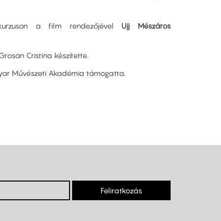
kurzuson a film rendezőjével
Ujj Mészáros
osan Cristina készítette.
gyar Művészeti Akadémia támogatta.
Feliratkozás