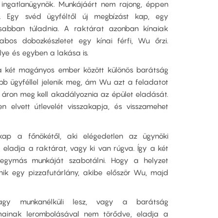
ingatlanügynök. Munkájáért nem rajong, éppen
g. Egy svéd ügyféltől új megbízást kap, egy
rsabban túladnia. A raktárat azonban kínaiak
abos dobozkészletet egy kínai férfi, Wu őrzi.
ye és egyben a lakása is.
 a két magányos ember között különös barátság
abb ügyféllel jelenik meg, ám Wu azt a feladatot
 áron meg kell akadályoznia az épület eladását.
n elvett útlevelét visszakapja, és visszamehet
ap a főnökétől, aki elégedetlen az ügynöki
 eladja a raktárat, vagy ki van rúgva. Így a két
 egymás munkáját szabotálni. Hogy a helyzet
nik egy pizzafutárlány, akibe először Wu, majd
agy munkanélküli lesz, vagy a barátság
ainak lerombolásával nem törődve, eladja a