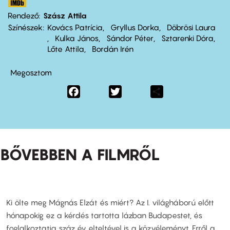
Rendező
Szász Attila
Színészek
Kovács Patrícia
Gryllus Dorka
Döbrösi Laura
Kulka János
Sándor Péter
Sztarenki Dóra
Lőte Attila
Bordán Irén
Megosztom
Facebook
Twitter
Share
BŐVEBBEN A FILMRŐL
Ki ölte meg Mágnás Elzát és miért? Az I. világháború előtt
hónapokig ez a kérdés tartotta lázban Budapestet, és
foglalkoztatja száz év elteltével is a közvéleményt. Erről a