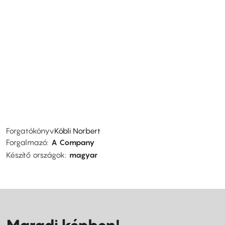
Forgatókönyv
Köbli Norbert
Forgalmazó
A Company
Készítő országok
magyar
Maradj képben!