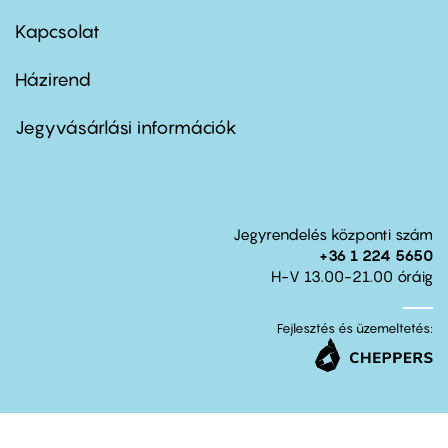
menu
first
Kapcsolat
Házirend
Footer
menu
second
Jegyvásárlási információk
Jegyrendelés központi szám
+36 1 224 5650
H-V 13.00-21.00 óráig
Fejlesztés és üzemeltetés: