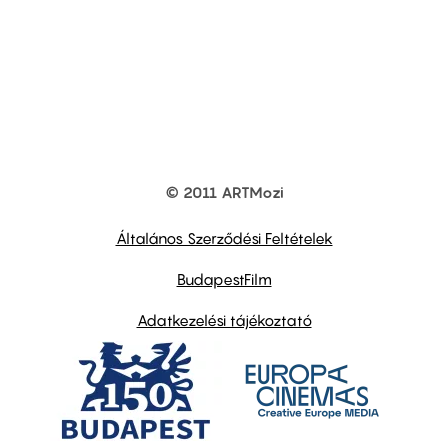
© 2011 ARTMozi
Footer
other
links
Általános Szerződési Feltételek
BudapestFilm
Adatkezelési tájékoztató