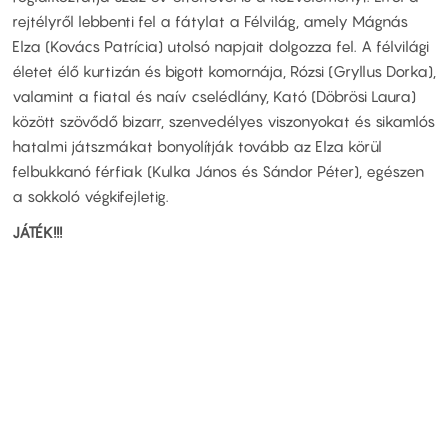
rejtélyről lebbenti fel a fátylat a Félvilág, amely Mágnás
Elza (Kovács Patrícia) utolsó napjait dolgozza fel. A félvilági
életet élő kurtizán és bigott komornája, Rózsi (Gryllus Dorka),
valamint a fiatal és naív cselédlány, Kató (Döbrösi Laura)
között szövődő bizarr, szenvedélyes viszonyokat és sikamlós
hatalmi játszmákat bonyolítják tovább az Elza körül
felbukkanó férfiak (Kulka János és Sándor Péter), egészen
a sokkoló végkifejletig.
JÁTÉK!!!