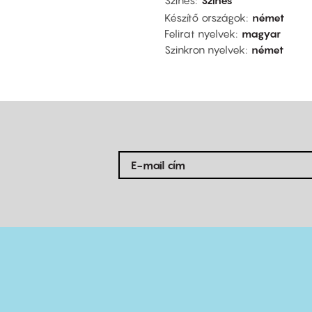
Színes
Színes
Készítő országok
német
Felirat nyelvek
magyar
Szinkron nyelvek
német