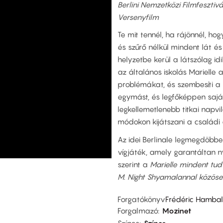
Berlini Nemzetközi Filmfesztivá
Versenyfilm
Te mit tennél, ha rájönnél, ho
és szűrő nélkül mindent lát és
helyzetbe kerül a látszólag idi
az általános iskolás Marielle 
problémákat, és szembesíti a 
egymást, és legfőképpen saját
legkellemetlenebb titkai napv
módokon kijátszani a családi 
Az idei Berlinale legmegdöbbe
vígjáték, amely garantáltan 
szerint a
Marielle mindent tud
M. Night Shyamalannal közöse
Forgatókönyv
Frédéric Hamba
Forgalmazó
Mozinet