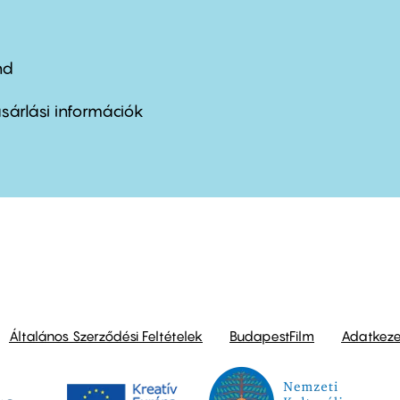
nd
ter
nu
sárlási információk
ond
Általános Szerződési Feltételek
BudapestFilm
Adatkezel