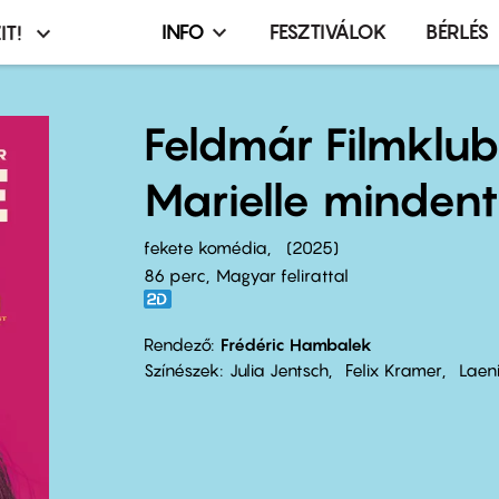
INFO
FESZTIVÁLOK
BÉRLÉS
IT!
Infó,
asztó
esemény,
terembérlés
Feldmár Filmklub
menü
Marielle mindent
fekete komédia
2025
86 perc,
Magyar felirattal
Rendező
Frédéric Hambalek
Színészek
Julia Jentsch
Felix Kramer
Laeni