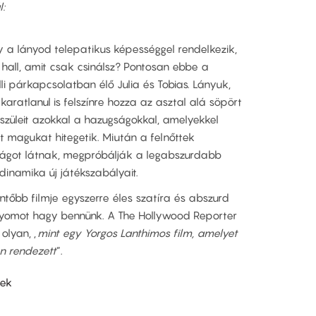
l:
gy a lányod telepatikus képességgel rendelkezik,
 hall, amit csak csinálsz? Pontosan ebbe a
lli párkapcsolatban élő Julia és Tobias. Lányuk,
akaratlanul is felszínre hozza az asztal alá söpört
szüleit azokkal a hazugságokkal, amelyekkel
 magukat hitegetik. Miután a felnőttek
ilágot látnak, megpróbálják a legabszurdabb
dinamika új játékszabályait.
ntőbb filmje egyszerre éles szatíra és abszurd
nyomot hagy bennünk. A The Hollywood Reporter
olyan, „
mint egy Yorgos Lanthimos film, amelyet
n rendezett
”.
lek