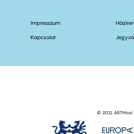
Impresszum
Házire
Footer
Foo
menu
me
Kapcsolat
Jegyvá
first
sec
© 2011 ARTMozi
Footer
other