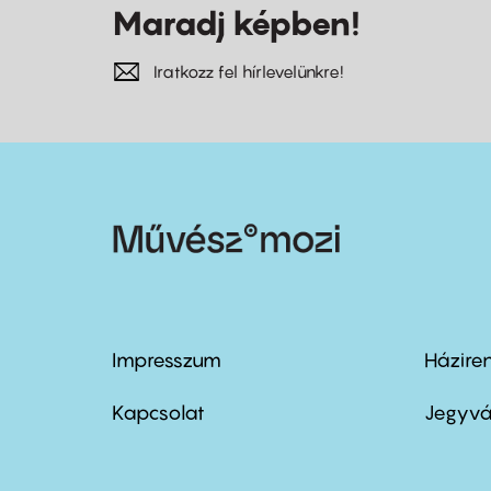
Maradj képben!
Iratkozz fel hírlevelünkre!
Impresszum
Házire
Footer
Foo
menu
me
Kapcsolat
Jegyvá
first
sec