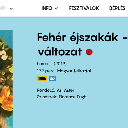
INFO
FESZTIVÁLOK
BÉRLÉS
IT!
Infó,
asztó
esemény,
terembérlés
Fehér éjszakák 
menü
változat
horror
2019
172 perc,
Magyar felirattal
Rendező
Ari Aster
Színészek
Florence Pugh