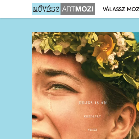
VÁLASSZ MOZ
Mozivál
Ugrás
menü
a
tartalomra