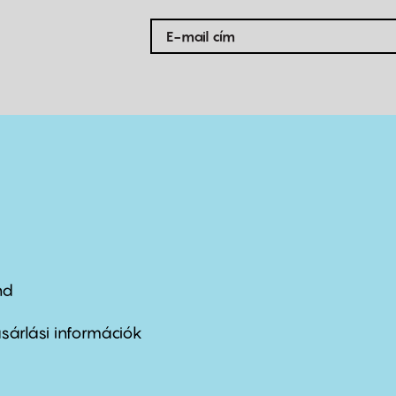
nd
ter
nu
sárlási információk
ond