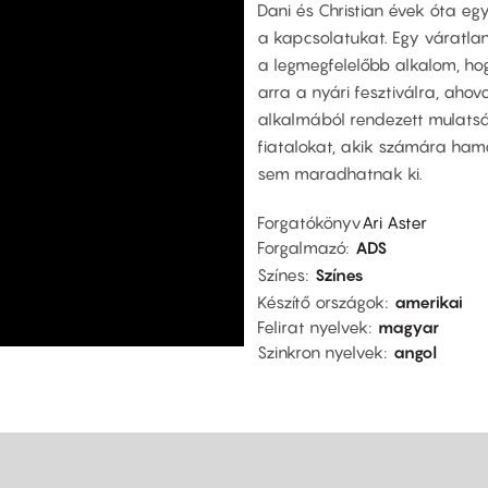
Dani és Christian évek óta egy
a kapcsolatukat. Egy váratla
a legmegfelelőbb alkalom, hog
arra a nyári fesztiválra, ahov
alkalmából rendezett mulatsá
fiatalokat, akik számára hamar
sem maradhatnak ki.
Forgatókönyv
Ari Aster
Forgalmazó
ADS
Színes
Színes
Készítő országok
amerikai
Felirat nyelvek
magyar
Szinkron nyelvek
angol