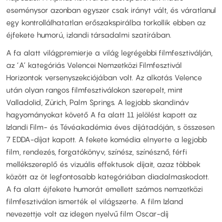
eseménysor azonban egyszer csak irányt vált, és váratlanul
egy kontrollálhatatlan erőszakspirálba torkollik ebben az
éjfekete humorú, izlandi társadalmi szatírában.
A fa alatt világpremierje a világ legrégebbi filmfesztiválján,
az ‘A’ kategóriás Velencei Nemzetközi Filmfesztivál
Horizontok versenyszekciójában volt. Az alkotás Velence
után olyan rangos filmfesztiválokon szerepelt, mint
Valladolid, Zürich, Palm Springs. A legjobb skandináv
hagyományokat követő A fa alatt 11 jelölést kapott az
Izlandi Film- és Tévéakadémia éves díjátadóján, s összesen
7 EDDA-díjat kapott. A fekete komédia elnyerte a legjobb
film, rendezés, forgatókönyv, színész, színésznő, férfi
mellékszereplő és vizuális effektusok díjait, azaz többek
között az öt legfontosabb kategóriában diadalmaskodott.
A fa alatt éjfekete humorát emellett számos nemzetközi
filmfesztiválon ismerték el világszerte. A film Izland
nevezettje volt az idegen nyelvű film Oscar-díj