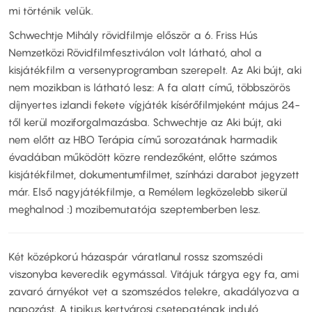
mi történik velük.
Schwechtje Mihály rövidfilmje először a 6. Friss Hús
Nemzetközi Rövidfilmfesztiválon volt látható, ahol a
kisjátékfilm a versenyprogramban szerepelt. Az Aki bújt, aki
nem mozikban is látható lesz: A fa alatt című, többszörös
díjnyertes izlandi fekete vígjáték kísérőfilmjeként május 24-
től kerül moziforgalmazásba. Schwechtje az Aki bújt, aki
nem előtt az HBO Terápia című sorozatának harmadik
évadában működött közre rendezőként, előtte számos
kisjátékfilmet, dokumentumfilmet, színházi darabot jegyzett
már. Első nagyjátékfilmje, a Remélem legközelebb sikerül
meghalnod :) mozibemutatója szeptemberben lesz.
Két középkorú házaspár váratlanul rossz szomszédi
viszonyba keveredik egymással. Vitájuk tárgya egy fa, ami
zavaró árnyékot vet a szomszédos telekre, akadályozva a
napozást. A tipikus kertvárosi csetepaténak induló