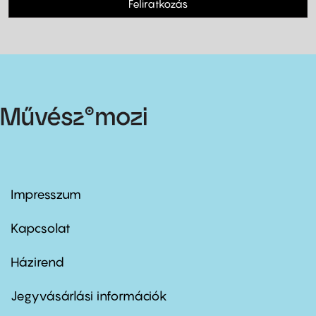
Feliratkozás
Impresszum
Footer
menu
first
Kapcsolat
Házirend
Footer
menu
second
Jegyvásárlási információk