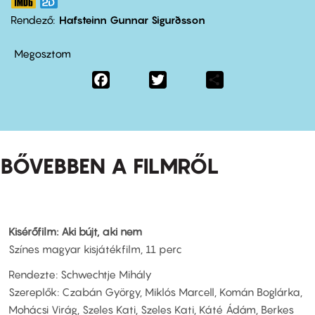
Rendező
Hafsteinn Gunnar Sigurðsson
Megosztom
Facebook
Twitter
Share
BŐVEBBEN A FILMRŐL
Kisérőfilm: Aki bújt, aki nem
Színes magyar kisjátékfilm, 11 perc
Rendezte: Schwechtje Mihály
Szereplők: Czabán György, Miklós Marcell, Komán Boglárka,
Mohácsi Virág, Szeles Kati, Szeles Kati, Káté Ádám, Berkes