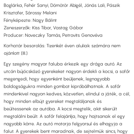
Boglárka, Fehér Sanyi, Dömötör Abigél, Jónás Lali, Pászik
Krisztofer, Sárossy Melani
Fényképezte: Nagy Bálint
Zeneszerzők: Kiss Tibor, Vastag Gábor
Producer: Noveczky Tamás, Petrovits Genovéva
Korhatár besorolás: Tizenkét éven aluliak számára nem
ajánlott (III.)
Egy szegény magyar faluba érkezik egy drága autó. Az
utcán bújócskázó gyerekeket nagyon érdekli a kocsi, a sofőr
megengedi, hogy egyenként beüljenek, legnagyobb
boldogságukra minden gombot kipróbálhatnak. A sofőr
mindenkivel nagyon kedves, közvetlen, elindul a játék, a cél,
hogy minden elbújt gyereket megtaláljanak és
beültessenek az autóba. A kocsi megtelik, akit sikerült
megtalálni beült. A sofőr felajánlja, hogy hajtsanak el egy
nagyobb körre. Az autó motorja felgyorsul és elhagyja a
falut. A gyerekek bent maradnak, de sejtelmük sincs, hogy