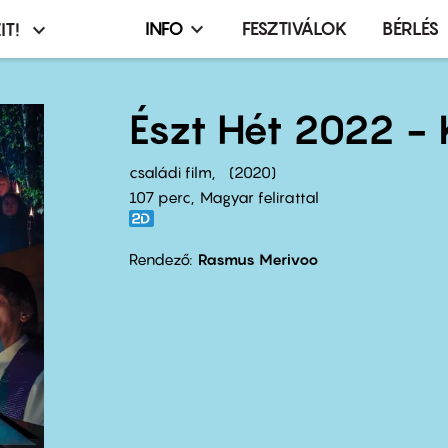
INFO
FESZTIVÁLOK
BÉRLÉS
IT!
Infó,
asztó
esemény,
terembérlés
Észt Hét 2022 - 
menü
családi film
2020
107 perc,
Magyar felirattal
Rendező
Rasmus Merivoo