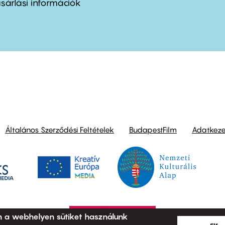
nu
sárlási információk
ond
Általános Szerződési Feltételek
BudapestFilm
Adatkezel
n a webhelyen sütiket használunk