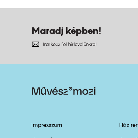
Maradj képben!
Iratkozz fel hírlevelünkre!
Impresszum
Házire
Footer
Foo