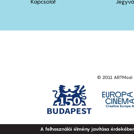
menu
me
Kapcsolat
Jegyvá
first
sec
© 2011 ARTMozi
Footer
other
links
A felhasználói élmény javítása érdekébe