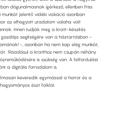
ában dögunalmasnak ígérkező, ellenben friss
ai munkát jelentő vidéki vakáció azonban
kor az elhagyott uradalom valaha volt
nnak. Innen tudják meg a kratt-készítés
ény gazdája segítségére van a háztartásban -
gymamának! -, azonban ha nem kap elég munkát,
agát. Ráadásul a kratthoz nem csupán néhány
özreműködésére is szükség van. A felfordulást
t a digitális forradalom is.
galmasan keveredik egymással a horror és a
 hagyományos észt folklór.