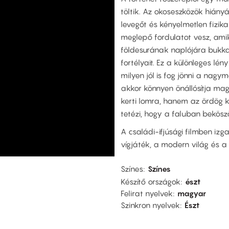
töltik. Az okoseszközök hiány
levegőt és kényelmetlen fizik
meglepő fordulatot vesz, ami
földesurának naplójára bukka
fortélyait. Ez a különleges l
milyen jól is fog jönni a na
akkor könnyen önállósítja m
kerti lomra, hanem az ördög k
tetézi, hogy a faluban beköszön
A családi-ifjúsági filmben iz
vígjáték, a modern világ és a
Színes
Színes
Készítő országok
észt
Felirat nyelvek
magyar
Szinkron nyelvek
Észt