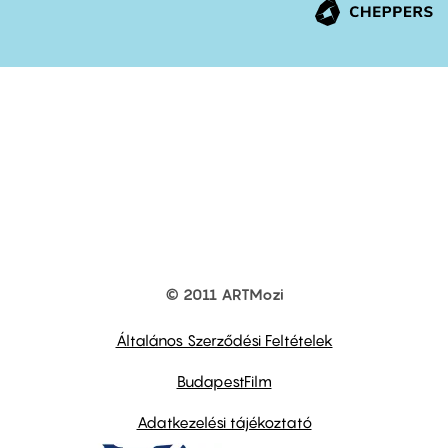
© 2011 ARTMozi
Footer
other
links
Általános Szerződési Feltételek
BudapestFilm
Adatkezelési tájékoztató