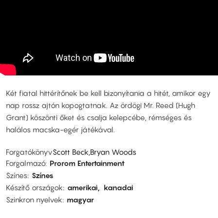
Két fiatal hittérítőnek be kell bizonyítania a hitét, amikor egy
nap rossz ajtón kopogtatnak. Az ördögi Mr. Reed (Hugh
Grant) köszönti őket és csalja kelepcébe, rémséges és
halálos macska-egér játékával.
Forgatókönyv
Scott Beck,Bryan Woods
Forgalmazó
Prorom Entertainment
Színes
Színes
Készítő országok
amerikai
kanadai
Szinkron nyelvek
magyar