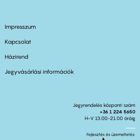
Impresszum
Footer
menu
first
Kapcsolat
Házirend
Footer
menu
second
Jegyvásárlási információk
Jegyrendelés központi szám
+36 1 224 5650
H-V 13.00-21.00 óráig
Fejlesztés és üzemeltetés: