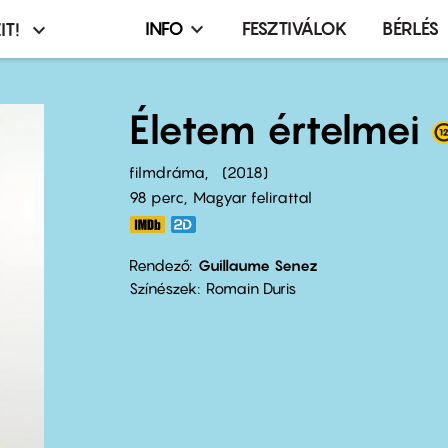
INFO
FESZTIVÁLOK
BÉRLÉS
IT!
Infó,
asztó
esemény,
terembérlés
Életem értelmei
menü
filmdráma
2018
98 perc,
Magyar felirattal
Rendező
Guillaume Senez
Színészek
Romain Duris