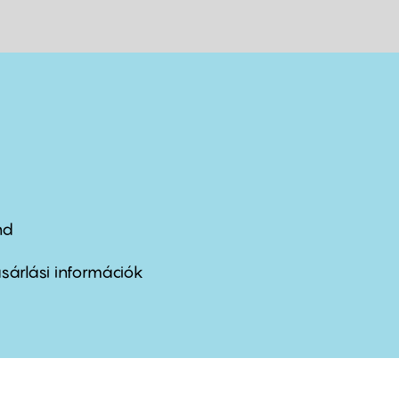
nd
ter
nu
sárlási információk
ond