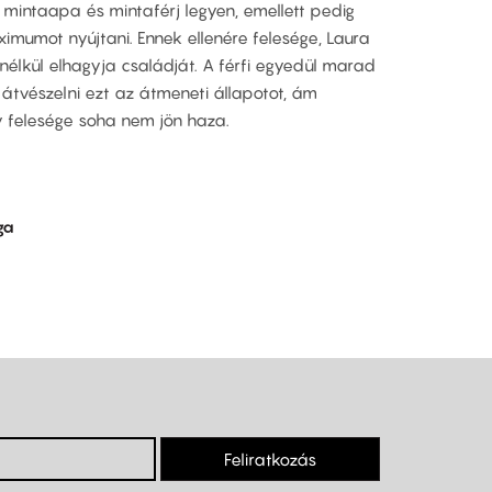
 mintaapa és mintaférj legyen, emellett pedig
imumot nyújtani. Ennek ellenére felesége, Laura
lkül elhagyja családját. A férfi egyedül marad
 átvészelni ezt az átmeneti állapotot, ám
y felesége soha nem jön haza.
ga
Feliratkozás