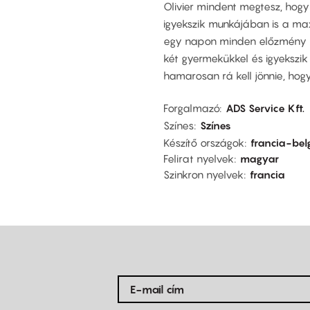
Olivier mindent megtesz, hogy
igyekszik munkájában is a max
egy napon minden előzmény né
két gyermekükkel és igyekszik
hamarosan rá kell jönnie, hog
Forgalmazó
ADS Service Kft.
Színes
Színes
Készítő országok
francia-bel
Felirat nyelvek
magyar
Szinkron nyelvek
francia