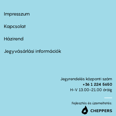
Impresszum
Footer
menu
first
Kapcsolat
Házirend
Footer
menu
second
Jegyvásárlási információk
Jegyrendelés központi szám
+36 1 224 5650
H-V 13.00-21.00 óráig
Fejlesztés és üzemeltetés: