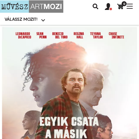
0
Felhasználói
Felhasznál
Nav
Keresés
fiók
fiók
átk
menü
menüje
VÁLASSZ MOZIT!
Moziválasztó
menü
Ugrás
a
tartalomra