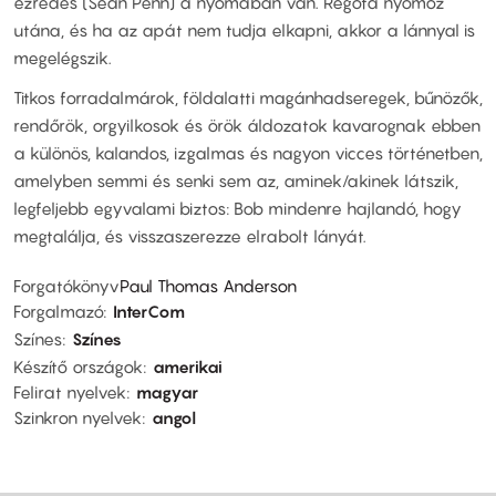
ezredes (Sean Penn) a nyomában van. Régóta nyomoz
utána, és ha az apát nem tudja elkapni, akkor a lánnyal is
megelégszik.
Titkos forradalmárok, földalatti magánhadseregek, bűnözők,
rendőrök, orgyilkosok és örök áldozatok kavarognak ebben
a különös, kalandos, izgalmas és nagyon vicces történetben,
amelyben semmi és senki sem az, aminek/akinek látszik,
legfeljebb egyvalami biztos: Bob mindenre hajlandó, hogy
megtalálja, és visszaszerezze elrabolt lányát.
Forgatókönyv
Paul Thomas Anderson
Forgalmazó
InterCom
Színes
Színes
Készítő országok
amerikai
Felirat nyelvek
magyar
Szinkron nyelvek
angol