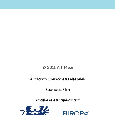
© 2011 ARTMozi
Footer
other
links
Általános Szerződési Feltételek
BudapestFilm
Adatkezelési tájékoztató