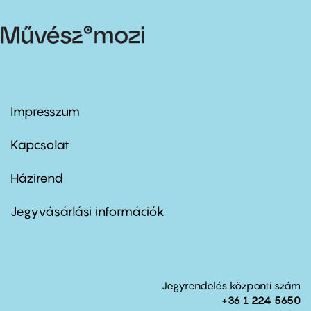
Impresszum
Footer
menu
first
Kapcsolat
Házirend
Footer
menu
second
Jegyvásárlási információk
Jegyrendelés központi szám
+36 1 224 5650