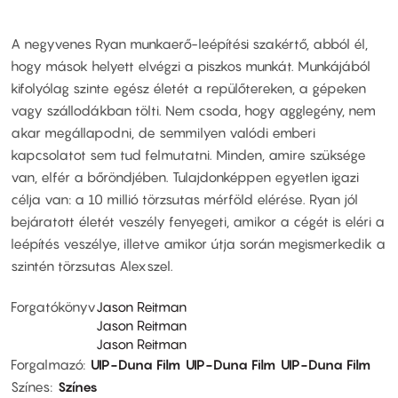
A negyvenes Ryan munkaerő-leépítési szakértő, abból él,
hogy mások helyett elvégzi a piszkos munkát. Munkájából
kifolyólag szinte egész életét a repülőtereken, a gépeken
vagy szállodákban tölti. Nem csoda, hogy agglegény, nem
akar megállapodni, de semmilyen valódi emberi
kapcsolatot sem tud felmutatni. Minden, amire szüksége
van, elfér a bőröndjében. Tulajdonképpen egyetlen igazi
célja van: a 10 millió törzsutas mérföld elérése. Ryan jól
bejáratott életét veszély fenyegeti, amikor a cégét is eléri a
leépítés veszélye, illetve amikor útja során megismerkedik a
szintén törzsutas Alexszel.
Forgatókönyv
Jason Reitman
Jason Reitman
Jason Reitman
Forgalmazó
UIP-Duna Film
UIP-Duna Film
UIP-Duna Film
Színes
Színes