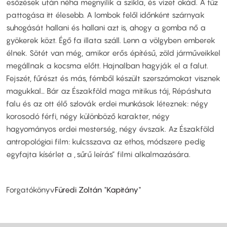
esőzések után néha megnyílik a szikla, és vizet okád. A tűz
pattogása itt élesebb. A lombok felől időnként szárnyak
suhogását hallani és hallani azt is, ahogy a gomba nő a
gyökerek közt. Égő fa illata száll. Lenn a völgyben emberek
élnek. Sötét van még, amikor erős építésű, zöld járműveikkel
megállnak a kocsma előtt. Hajnalban hagyják el a falut.
Fejszét, fűrészt és más, fémből készült szerszámokat visznek
magukkal… Bár az Északföld maga mitikus táj, Répáshuta
falu és az ott élő szlovák erdei munkások léteznek: négy
korosodó férfi, négy különböző karakter, négy
hagyományos erdei mesterség, négy évszak. Az Északföld
antropológiai film: kulcsszava az ethos, módszere pedig
egyfajta kísérlet a „sűrű leírás” filmi alkalmazására.
Forgatókönyv
Füredi Zoltán "Kapitány"