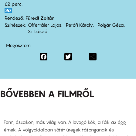
62 perc,
Rendező
Füredi Zoltán
Színészek
Offertáler Lajos
Petőfi Károly
Polgár Géza
Sir László
Megosztom
Facebook
Twitter
Share
BŐVEBBEN A FILMRŐL
Fenn, északon, más világ van. A levegő kék, a fák az égig
érnek. A völgyoldalban sötét üregek tátonganak és