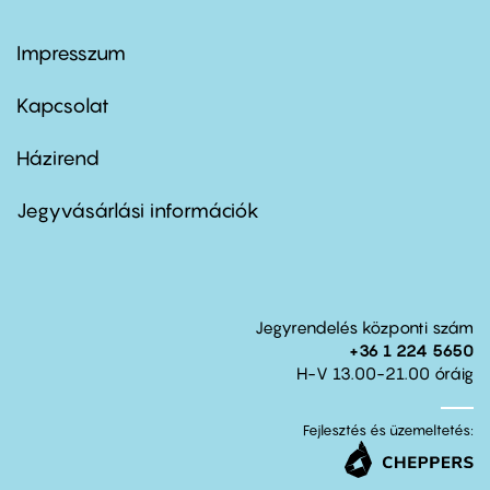
Impresszum
Footer
menu
first
Kapcsolat
Házirend
Footer
menu
second
Jegyvásárlási információk
Jegyrendelés központi szám
+36 1 224 5650
H-V 13.00-21.00 óráig
Fejlesztés és üzemeltetés: