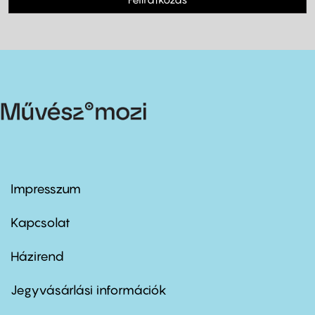
Impresszum
Footer
menu
first
Kapcsolat
Házirend
Footer
menu
second
Jegyvásárlási információk