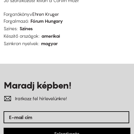
Jó szórakozást kíván a Corvin mozi!
Forgatókönyv
Ehren Kruger
Forgalmazó
Fórum Hungary
Színes
Színes
Készítő országok
amerikai
Szinkron nyelvek
magyar
Maradj képben!
Iratkozz fel hírlevelünkre!
Feliratkozás