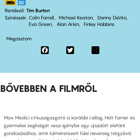
Rendező
Tim Burton
Színészek
Colin Farrell
Michael Keaton
Danny DeVito
Eva Green
Alan Arkin
Finley Hobbins
Megosztom
Facebook
Twitter
Share
BŐVEBBEN A FILMRŐL
Max Medici cirkuszigazgató a korábbi csillag, Holt Farrier és
gyermekei segítségét veszi igénybe egy újszülött elefánt
gondozásához, amit túlméretezett fülei nevetség tárgyává