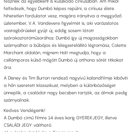
tesznek az egyébként is küszködő cirkuszban. Ám mikor
felfedezik, hogy Dumbó képes repülni, a cirkusz élete
hihetetlen fordulatot vesz, magára irányítva a meggyőző
üzletember, V.A. Vandevere figyelmét is, aki varázslatos
vastagbőrűeket gyűjt új, eddig sosem látott
szórakoztatóműsorához. Dumbó így új magasságokban
szárnyalhat a bűbájos és lélegzetelállító légtornász, Colette
Marchant oldalán, mígnem Holt megtudja, hogy a
csillámporos külső mögött Dumbó új otthona sötét titkokat
őriz.
A Disney és Tim Burton rendező nagyívű kalandfilmje kibővíti
a hőn szeretett klasszikust, melyben a különbözőséget
ünneplik, a családot nagy becsben tartják, az álmok pedig
szárnyalnak.
Kedves Vendégeink!
A Dumbó című filmre 14 éves korig GYEREKJEGY, illetve
CSALÁDI JEGY váltható.