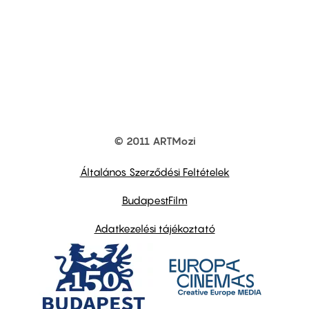
© 2011 ARTMozi
Footer
other
links
Általános Szerződési Feltételek
BudapestFilm
Adatkezelési tájékoztató