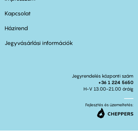
Footer
menu
first
Kapcsolat
Házirend
Footer
menu
second
Jegyvásárlási információk
Jegyrendelés központi szám
+36 1 224 5650
H-V 13.00-21.00 óráig
Fejlesztés és üzemeltetés: