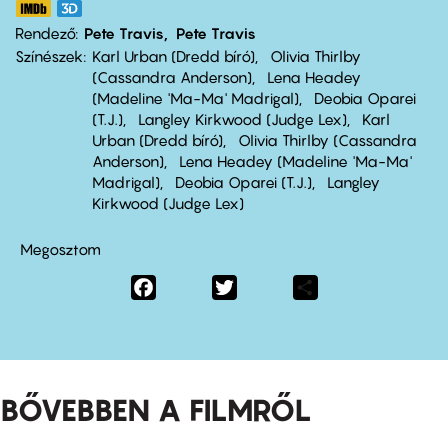
Rendező
Pete Travis
Pete Travis
Színészek
Karl Urban (Dredd bíró)
Olivia Thirlby
(Cassandra Anderson)
Lena Headey
(Madeline 'Ma-Ma' Madrigal)
Deobia Oparei
(T.J.)
Langley Kirkwood (Judge Lex)
Karl
Urban (Dredd bíró)
Olivia Thirlby (Cassandra
Anderson)
Lena Headey (Madeline 'Ma-Ma'
Madrigal)
Deobia Oparei (T.J.)
Langley
Kirkwood (Judge Lex)
Megosztom
Facebook
Twitter
Share
BŐVEBBEN A FILMRŐL