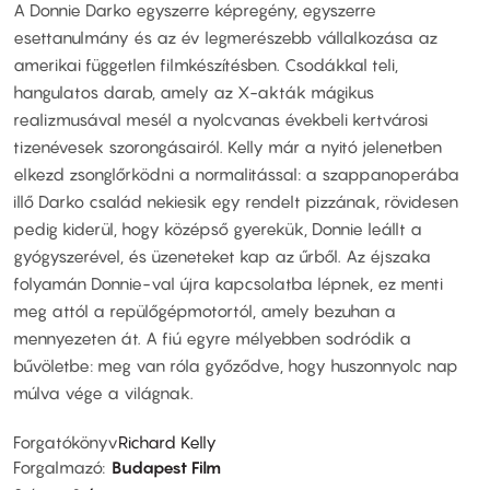
A Donnie Darko egyszerre képregény, egyszerre
esettanulmány és az év legmerészebb vállalkozása az
amerikai független filmkészítésben. Csodákkal teli,
hangulatos darab, amely az X-akták mágikus
realizmusával mesél a nyolcvanas évekbeli kertvárosi
tizenévesek szorongásairól. Kelly már a nyitó jelenetben
elkezd zsonglőrködni a normalitással: a szappanoperába
illő Darko család nekiesik egy rendelt pizzának, rövidesen
pedig kiderül, hogy középső gyerekük, Donnie leállt a
gyógyszerével, és üzeneteket kap az űrből. Az éjszaka
folyamán Donnie-val újra kapcsolatba lépnek, ez menti
meg attól a repülőgépmotortól, amely bezuhan a
mennyezeten át. A fiú egyre mélyebben sodródik a
bűvöletbe: meg van róla győződve, hogy huszonnyolc nap
múlva vége a világnak.
Forgatókönyv
Richard Kelly
Forgalmazó
Budapest Film