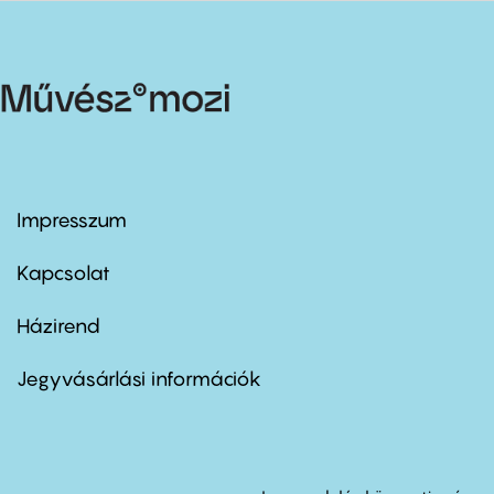
Impresszum
Footer
menu
first
Kapcsolat
Házirend
Footer
menu
second
Jegyvásárlási információk