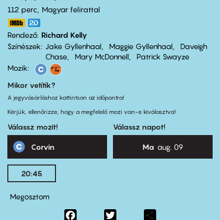
112 perc,
Magyar felirattal
Rendező
Richard Kelly
Színészek
Jake Gyllenhaal
Maggie Gyllenhaal
Daveigh
Chase
Mary McDonnell
Patrick Swayze
Mozik:
Mikor vetítik?
A jegyvásárláshoz kattintson az időpontra!
Kérjük, ellenőrizze, hogy a megfelelő mozi van-e kiválasztva!
Válassz mozit!
Válassz napot!
Corvin
Ma
aug. 09
20:45
Megosztom
Facebook
Twitter
Share