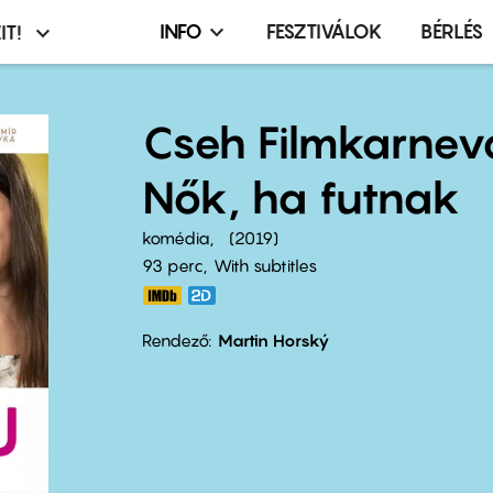
INFO
FESZTIVÁLOK
BÉRLÉS
IT!
Infó,
asztó
esemény,
terembérlés
Cseh Filmkarnev
menü
Nők, ha futnak
komédia
2019
93 perc,
With subtitles
Rendező
Martin Horský