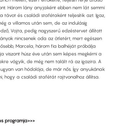
ont. Három lány anyjaként ebben nem lát semmi
távot és családi stafétaként teljesítik azt. Igaz,
még a villamos után sem, de az indulásig
edző, Vojta, pedig nagyszerű edzéstervet állított
 lányok nincsenek oda az ötletért, mert egészen
ősebb, Marcela, három fia balhéját próbálja
a viszont húsz éve után sem képes megkérni a
ekre vágyik, de még nem talált rá az igazira. A
 ugyan van hódolója, de már nős. Így anyukának
i, hogy a családi stafétát rajtvonalhoz állítsa.
jes programja>>>