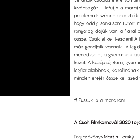
kívánságát – lefutja a marat
problémát: szépen beosztják a 
hogy eddig senki sem futott, 
rengeteg idejük van, a fiatal 
össze. Csak el kell kezdeni! A
más gondjaik vannak. A legid
menedzselni, a gyermekek apj
kezét. A középső, Bára, gyerm
legfiatalabbnak, Kateřinának
minden erejét össze kell szedn
# Fussuk le a maratont
A Cseh Filmkarnevál 2020 tel
Forgatókönyv
Martin Horský