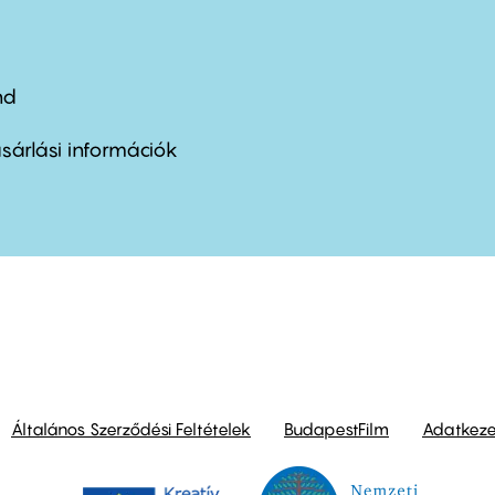
nd
ter
nu
sárlási információk
ond
Általános Szerződési Feltételek
BudapestFilm
Adatkezel