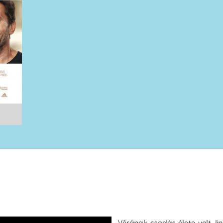
Věrának csodás élete volt Jindři