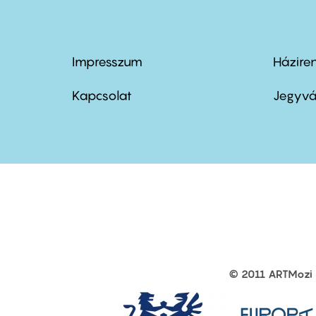
Impresszum
Házire
Footer
Foo
menu
me
Kapcsolat
Jegyvá
first
sec
© 2011 ARTMozi
Footer
other