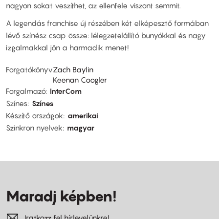
nagyon sokat veszíthet, az ellenfele viszont semmit.
A legendás franchise új részében két elképesztő formában
lévő színész csap össze: lélegzetelállító bunyókkal és nagy
izgalmakkal jön a harmadik menet!
Forgatókönyv
Zach Baylin
Keenan Coogler
Forgalmazó
InterCom
Színes
Színes
Készítő országok
amerikai
Szinkron nyelvek
magyar
Maradj képben!
Iratkozz fel hírlevelünkre!