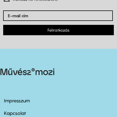
Feliratkozás
Impresszum
Footer
menu
first
Kapcsolat