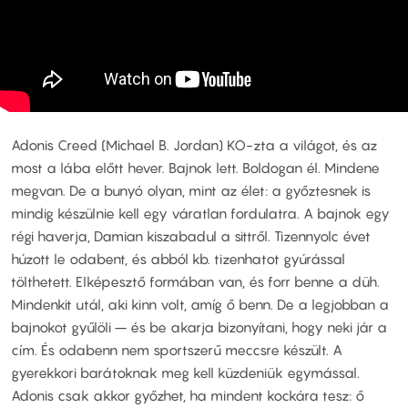
Adonis Creed (Michael B. Jordan) KO-zta a világot, és az
most a lába előtt hever. Bajnok lett. Boldogan él. Mindene
megvan. De a bunyó olyan, mint az élet: a győztesnek is
mindig készülnie kell egy váratlan fordulatra. A bajnok egy
régi haverja, Damian kiszabadul a sittről. Tizennyolc évet
húzott le odabent, és abból kb. tizenhatot gyúrással
tölthetett. Elképesztő formában van, és forr benne a düh.
Mindenkit utál, aki kinn volt, amíg ő benn. De a legjobban a
bajnokot gyűlöli – és be akarja bizonyítani, hogy neki jár a
cím. És odabenn nem sportszerű meccsre készült. A
gyerekkori barátoknak meg kell küzdeniük egymással.
Adonis csak akkor győzhet, ha mindent kockára tesz: ő