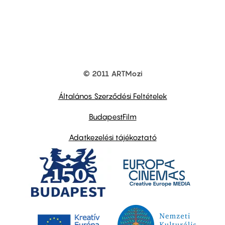
© 2011 ARTMozi
Footer
other
links
Általános Szerződési Feltételek
BudapestFilm
Adatkezelési tájékoztató