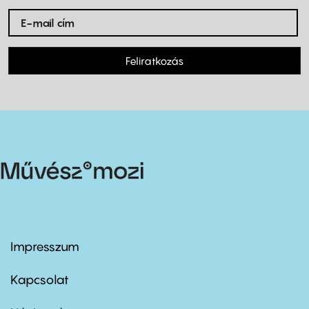
Feliratkozás
Impresszum
Footer
menu
first
Kapcsolat