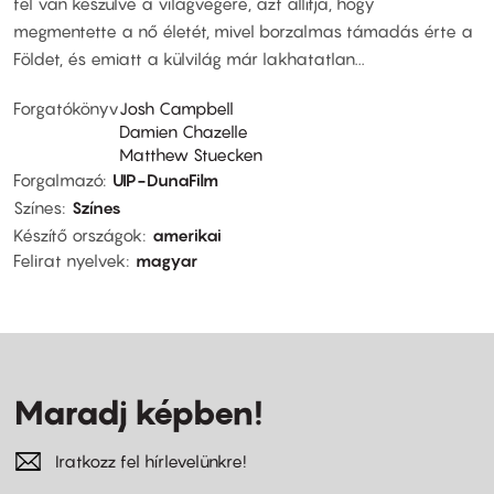
fel van készülve a világvégére, azt állítja, hogy
megmentette a nő életét, mivel borzalmas támadás érte a
Földet, és emiatt a külvilág már lakhatatlan...
Forgatókönyv
Josh Campbell
Damien Chazelle
Matthew Stuecken
Forgalmazó
UIP-DunaFilm
Színes
Színes
Készítő országok
amerikai
Felirat nyelvek
magyar
Maradj képben!
Iratkozz fel hírlevelünkre!