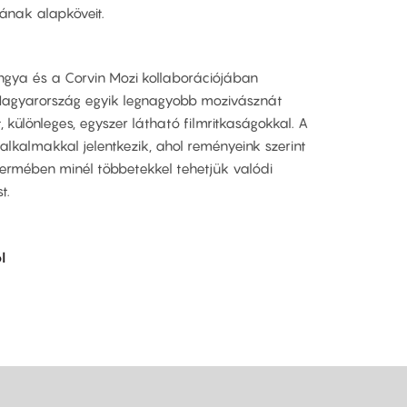
sának alapköveit.
gya és a Corvin Mozi kollaborációjában
y Magyarország egyik legnagyobb mozivásznát
 különleges, egyszer látható filmritkaságokkal. A
lkalmakkal jelentkezik, ahol reményeink szerint
termében minél többetekkel tehetjük valódi
t.
l