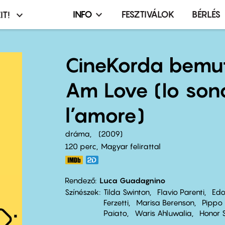
INFO
FESZTIVÁLOK
BÉRLÉS
IT!
Infó,
asztó
esemény,
terembérlés
CineKorda bemuta
menü
Am Love (Io son
l’amore)
dráma
2009
120 perc,
Magyar felirattal
Rendező
Luca Guadagnino
Színészek
Tilda Swinton
Flavio Parenti
Edo
Ferzetti
Marisa Berenson
Pippo
Paiato
Waris Ahluwalia
Honor 