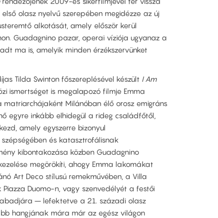
rendezőjének 2009-es sikerfilmjével tér vissza
 első olasz nyelvű szerepében megidézze az új
usteremtő alkotását, amely először kerül
on. Guadagnino pazar, operai víziója ugyanaz a
radt ma is, amelyik minden érzékszervünket
as Tilda Swinton főszereplésével készült
I Am
zi ismertséget is megalapozó filmje Emma
tia matriarchájaként Milánóban élő orosz emigráns
nő egyre inkább elhidegül a rideg családfőtől,
 kezd, amely egyszerre bizonyul
 szépségében és katasztrofálisnak
kmény kibontakozása közben Guadagnino
ezelése megörökíti, ahogy Emma lakomákat
lánó Art Deco stílusú remekművében, a Villa
k Piazza Duomo-n, vagy szenvedélyét a festői
abadjára – lefektetve a 21. századi olasz
sabb hangjának mára már az egész világon