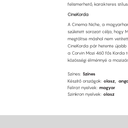
felismerhető, karakteres stílu
CineKorda
A Cinema Niche, a magyarhan
született sorozat célja, hog
megtöltse máshol nem vetített,
CineKorda pár hetente újabb a
a Corvin Mozi 460 fős Korda 
közösségi élménnyé a mozizás
Színes
Színes
Készítő országok
olasz
ango
Felirat nyelvek
magyar
Szinkron nyelvek
olasz