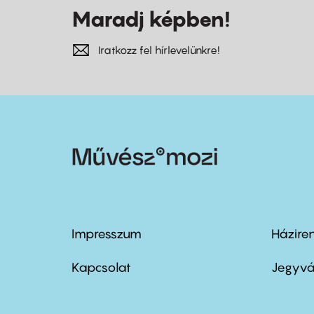
Maradj képben!
Iratkozz fel hírlevelünkre!
Impresszum
Házire
Footer
Foo
menu
me
Kapcsolat
Jegyvá
first
sec