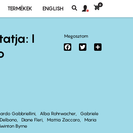
0
Felhasználó
Felhasználói
TERMÉKEK
ENGLISH
fiók
Keresés
fiók
menü
menüje
tja: I
Megosztom
Facebook
Twitter
Share
o
ardo Gabbriellini
Alba Rohrwacher
Gabriele
 Delbono
Diane Fleri
Mattia Zaccaro
Maria
Swinton Byrne