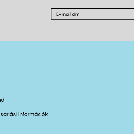
nd
ter
nu
sárlási információk
ond