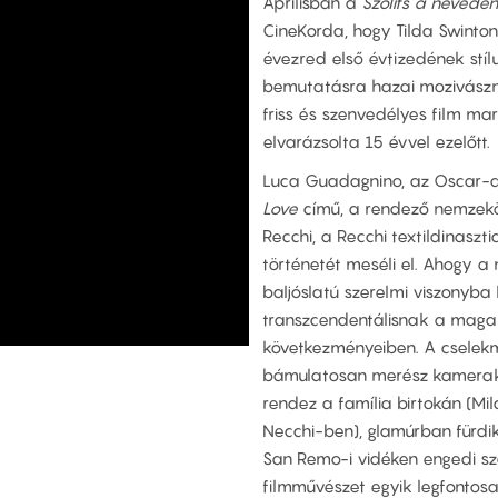
Áprilisban a
Szólíts a neveden
CineKorda, hogy Tilda Swinton
évezred első évtizedének stíl
bemutatásra hazai mozivászn
friss és szenvedélyes film ma
elvarázsolta 15 évvel ezelőtt.
Luca Guadagnino, az Oscar-díj
Love
című, a rendező nemzekö
Recchi, a Recchi textildinasz
történetét meséli el. Ahogy a 
baljóslatú szerelmi viszonyba
transzcendentálisnak a maga
következményeiben. A csele
bámulatosan merész kamerak
rendez a família birtokán (Mi
Necchi-ben), glamúrban fürdi
San Remo-i vidéken engedi sz
filmművészet egyik legfonto