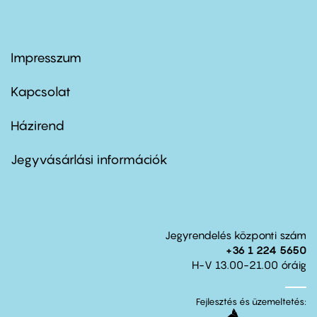
Impresszum
Footer
menu
first
Kapcsolat
Házirend
Footer
menu
second
Jegyvásárlási információk
Jegyrendelés központi szám
+36 1 224 5650
H-V 13.00-21.00 óráig
Fejlesztés és üzemeltetés: