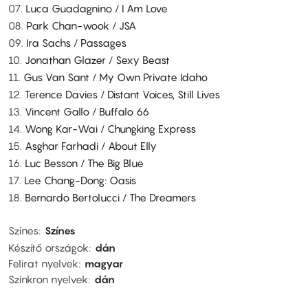
07.
Luca Guadagnino / I Am Love
08.
Park Chan-wook / JSA
09.
Ira Sachs / Passages
10.
Jonathan Glazer / Sexy Beast
11.
Gus Van Sant / My Own Private Idaho
12.
Terence Davies / Distant Voices, Still Lives
13.
Vincent Gallo / Buffalo 66
14.
Wong Kar-Wai / Chungking Express
15.
Asghar Farhadi / About Elly
16.
Luc Besson / The Big Blue
17.
Lee Chang-Dong: Oasis
18.
Bernardo Bertolucci / The Dreamers
Színes
Színes
Készítő országok
dán
Felirat nyelvek
magyar
Szinkron nyelvek
dán