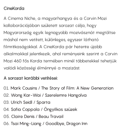
CineKorda
A Cinema Niche, a magyarhangya és a Corvin Mozi
kollaborációjában született sorozat célja, hogy
Magyarország egyik legnagyobb mozivásznát megtöltse
máshol nem vetített, különleges, egyszer látható
filmritkaságokkal. A CineKorda pár hetente újabb
alkalmakkal jelentkezik, ahol reményeink szerint a Corvin
Mozi 460 fős Korda termében minél többetekkel tehetjük
valódi közösségi élménnyé a mozizást.
A sorozat korábbi vetítései:
01.
Mark Cousins / The Story of Film: A New Generation
02.
Wong Kar-Wai / Szerelemre Hangolva
03.
Ulrich Seidl / Sparta
04.
Sofia Coppola / Öngyilkos szüzek
05.
Claire Denis / Beau Travail
06.
Tsai Ming-Liang / Goodbye, Dragon Inn