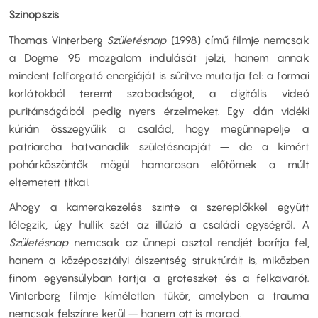
Szinopszis
Thomas Vinterberg
Születésnap
(1998) című filmje nemcsak
a Dogme 95 mozgalom indulását jelzi, hanem annak
mindent felforgató energiáját is sűrítve mutatja fel: a formai
korlátokból teremt szabadságot, a digitális videó
puritánságából pedig nyers érzelmeket. Egy dán vidéki
kúrián összegyűlik a család, hogy megünnepelje a
patriarcha hatvanadik születésnapját – de a kimért
pohárköszöntők mögül hamarosan előtörnek a múlt
eltemetett titkai.
Ahogy a kamerakezelés szinte a szereplőkkel együtt
lélegzik, úgy hullik szét az illúzió a családi egységről. A
Születésnap
nemcsak az ünnepi asztal rendjét borítja fel,
hanem a középosztályi álszentség struktúráit is, miközben
finom egyensúlyban tartja a groteszket és a felkavarót.
Vinterberg filmje kíméletlen tükör, amelyben a trauma
nemcsak felszínre kerül – hanem ott is marad.