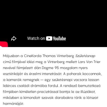
Májusban a CineKorda Thomas Vinterberg
Születésnap
című filmjével idézi meg a Vinterberg mellett Lars Von Trier
nevével fémjelzett dán Dogme 95 mozgalom nyers
esztétikáját és érzelmi intenzitását. A poharak koccannak,
a kamerák remegnek – egy születésnapi vacsora lassan
lidérces családi drámába fordul. A rendező bemutatkozó
filmjében kíméletlen precizitással bontja le az illúziókat,
miközben a kimondott szavak darabokra törik a látszat
harmóniáját.