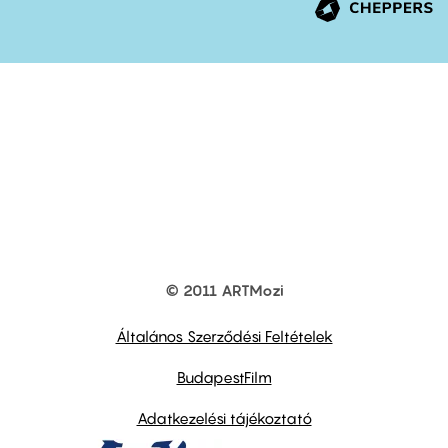
© 2011 ARTMozi
Footer
other
links
Általános Szerződési Feltételek
BudapestFilm
Adatkezelési tájékoztató