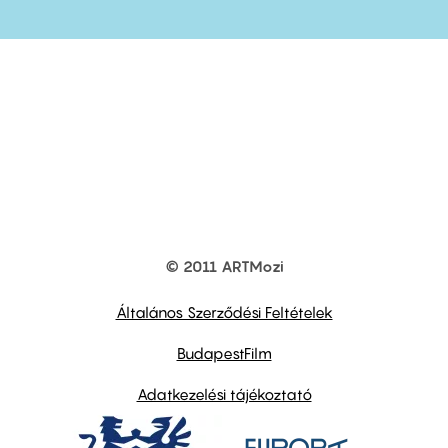
© 2011 ARTMozi
Footer
other
links
Általános Szerződési Feltételek
BudapestFilm
Adatkezelési tájékoztató