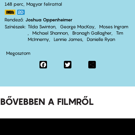
148 perc,
Magyar felirattal
Rendező
Joshua Oppenheimer
Színészek
Tilda Swinton
George MacKay
Moses Ingram
Michael Shannon
Bronagh Gallagher
Tim
McInnerny
Lennie James
Danielle Ryan
Megosztom
Facebook
Twitter
Share
BŐVEBBEN A FILMRŐL