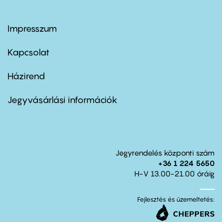
Impresszum
Footer
menu
first
Kapcsolat
Házirend
Footer
menu
second
Jegyvásárlási információk
Jegyrendelés központi szám
+36 1 224 5650
H-V 13.00-21.00 óráig
Fejlesztés és üzemeltetés: