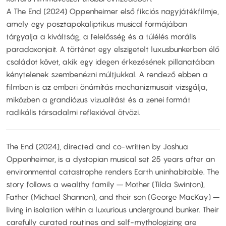
A The End (2024) Oppenheimer első fikciós nagyjátékfilmje,
amely egy posztapokaliptikus musical formájában
tárgyalja a kiváltság, a felelősség és a túlélés morális
paradoxonjait. A történet egy elszigetelt luxusbunkerben élő
családot követ, akik egy idegen érkezésének pillanatában
kénytelenek szembenézni múltjukkal. A rendező ebben a
filmben is az emberi önámítás mechanizmusait vizsgálja,
miközben a grandiózus vizualitást és a zenei formát
radikális társadalmi reflexióval ötvözi.
The End (2024), directed and co-written by Joshua
Oppenheimer, is a dystopian musical set 25 years after an
environmental catastrophe renders Earth uninhabitable. The
story follows a wealthy family – Mother (Tilda Swinton),
Father (Michael Shannon), and their son (George MacKay) –
living in isolation within a luxurious underground bunker. Their
carefully curated routines and self-mythologizing are