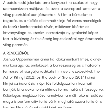
A betolakodó jelenléte arra kényszeríti a családot, hogy
szembenézzen múltjával és azzal a szereppel, amelyet a
világ pusztulásában játszottak. A film a bűntudat, a
tagadás és a túlélés dilemmáit tárja fel zenés monológok
és feszült konfrontációk révén, miközben kísérteties
látványvilága és kísérleti narratívája nyugtalanító képet
fest a kiváltság és felelősség kapcsolatáról egy összeomló
világ peremén.
A RENDEZŐRŐL
Joshua Oppenheimer amerikai dokumentumfilmes, akinek
munkássága az emlékezet, a bűnrészesség és a hatalom
természetét vizsgálja radikális filmnyelvi eszközökkel. The
Act of Killing (2012) és The Look of Silence (2014) című
filmjei az indonéziai népirtás feldolgozatlan traumáit
bontják ki, a dokumentumfilmes forma határait feszegetve.
Különleges megközelítése, amelyben a múlt rekonstruálása
maga is performatív tetté válik, meghatározóvá tette őt a
kortárs filmművészet utóbbi évtizedében.