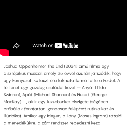
Joshua Oppenheimer The End (2024) című filmje egy
disztópikus musical, amely 25 évvel azután játszódik, hogy
egy környezeti katasztrófa lakhatatlanná tette a Földet. A
történet egy gazdag családot követ – Anyát (Tilda
Swinton), Apát (Michael Shannon) és Fiukat (George
MacKay) –, akik egy luxusbunker elszigeteltségében
próbálják fenntartani gondosan felépített rutinjaikat és
illúzióikat. Amikor egy idegen, a Lány (Moses Ingram) rátalál
a menedékükre, a zárt rendszer repedezni kezd.