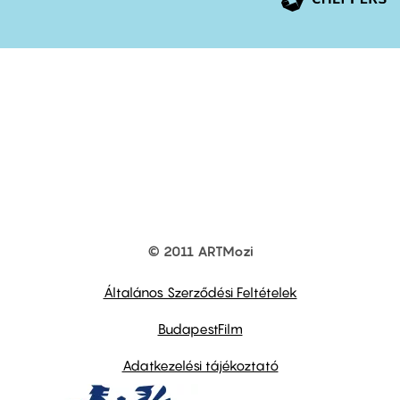
© 2011 ARTMozi
Footer
other
links
Általános Szerződési Feltételek
BudapestFilm
Adatkezelési tájékoztató