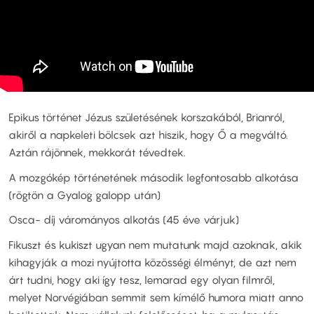
Epikus történet Jézus születésének korszakából, Brianról,
akiről a napkeleti bölcsek azt hiszik, hogy Ő a megváltó.
Aztán rájönnek, mekkorát tévedtek.
A mozgókép történetének második legfontosabb alkotása
(rögtön a Gyalog galopp után)
Osca- díj várományos alkotás (45 éve várjuk)
Fikuszt és kukiszt ugyan nem mutatunk majd azoknak, akik
kihagyják a mozi nyújtotta közösségi élményt, de azt nem
árt tudni, hogy aki így tesz, lemarad egy olyan filmről,
melyet Norvégiában semmit sem kímélő humora miatt anno