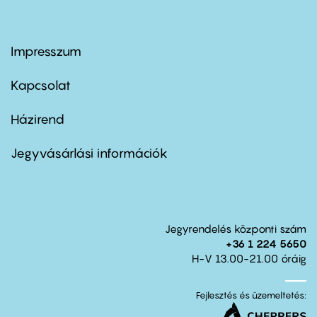
Impresszum
Footer
menu
first
Kapcsolat
Házirend
Footer
menu
second
Jegyvásárlási információk
Jegyrendelés központi szám
+36 1 224 5650
H-V 13.00-21.00 óráig
Fejlesztés és üzemeltetés: