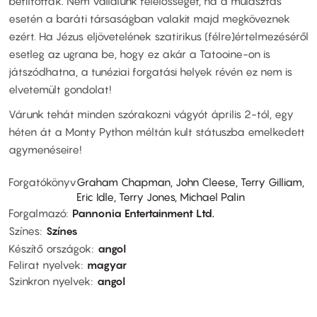
betiltottak. Nem vállalunk felelősséget, ha a mulasztás
esetén a baráti társaságban valakit majd megköveznek
ezért. Ha Jézus eljövetelének szatirikus (félre)értelmezéséről
esetleg az ugrana be, hogy ez akár a Tatooine-on is
játszódhatna, a tunéziai forgatási helyek révén ez nem is
elvetemült gondolat!
Várunk tehát minden szórakozni vágyót április 2-tól, egy
héten át a Monty Python méltán kult státuszba emelkedett
agymenéseire!
Forgatókönyv
Graham Chapman, John Cleese, Terry Gilliam,
Eric Idle, Terry Jones, Michael Palin
Forgalmazó
Pannonia Entertainment Ltd.
Színes
Színes
Készítő országok
angol
Felirat nyelvek
magyar
Szinkron nyelvek
angol